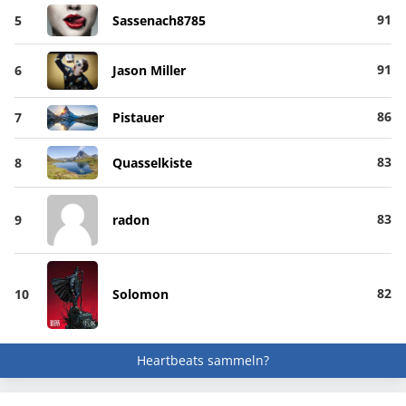
91
5
Sassenach8785
91
6
Jason Miller
86
7
Pistauer
83
8
Quasselkiste
83
9
radon
82
10
Solomon
Heartbeats sammeln?