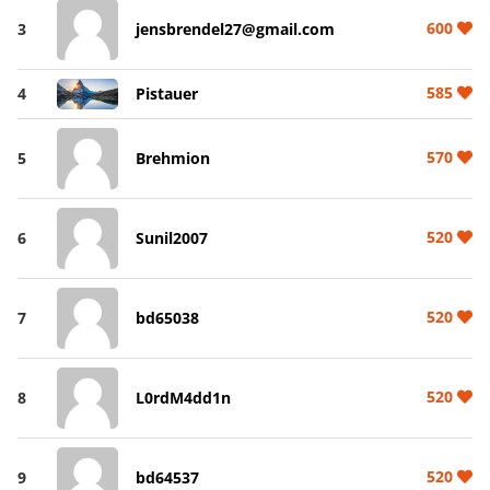
600
3
jensbrendel27@gmail.com
585
4
Pistauer
570
5
Brehmion
520
6
Sunil2007
520
7
bd65038
520
8
L0rdM4dd1n
520
9
bd64537