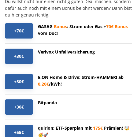
Du willst nicht nur einen richtig guten Deal machen, sondern
dafür auch noch mit einem Bonus belohnt werden? Dann bist
du hier genau richtig.
GASAG
Bonus
: Strom oder Gas +
70€
Bonus
+70€
vom Doc!
Verivox Unfallversicherung
+30€
E.ON Home & Drive: Strom-HAMMER! ab
+50€
0,20€
/kWh!
Bitpanda
+30€
quirion: ETF-Sparplan mit
175€
Prämien! 🤯
+55€
🥳🚀