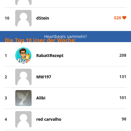
520
10
dStein
Heartbeats sammeln?
Die Top 10 User der Woche:
208
1
RabattRezept
131
2
MW197
101
3
Alibi
98
4
red carvalho