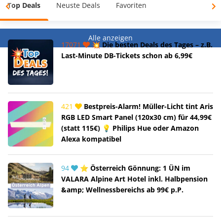
Top Deals
Neuste Deals
Favoriten
Alle anzeigen
17071
💥 Die besten Deals des Tages – z.B.
Last-Minute DB-Tickets schon ab 6,99€
421
Bestpreis-Alarm! Müller-Licht tint Aris
RGB LED Smart Panel (120x30 cm) für 44,99€
(statt 115€) 💡 Philips Hue oder Amazon
Alexa kompatibel
94
⭐ Österreich Gönnung: 1 ÜN im
VALARA Alpine Art Hotel inkl. Halbpension
&amp; Wellnessbereichs ab 99€ p.P.