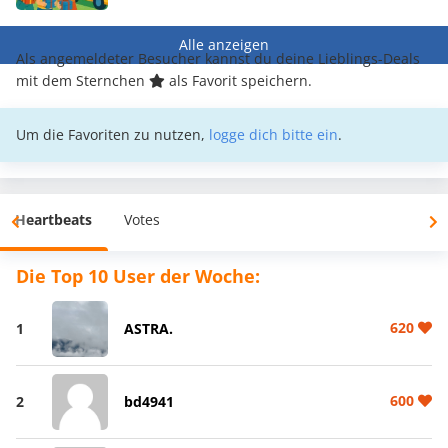
Alle anzeigen
Als angemeldeter Besucher kannst du deine Lieblings-Deals
mit dem Sternchen
als Favorit speichern.
Um die Favoriten zu nutzen,
logge dich bitte ein
.
Heartbeats
Votes
Die Top 10 User der Woche:
620
1
ASTRA.
600
2
bd4941