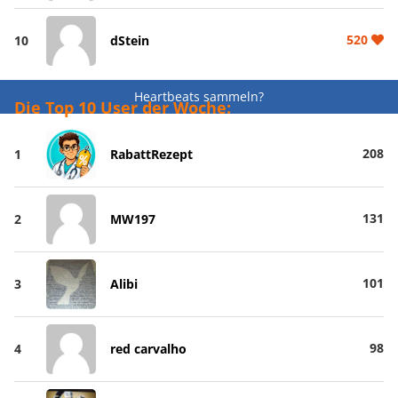
520
10
dStein
Heartbeats sammeln?
Die Top 10 User der Woche:
208
1
RabattRezept
131
2
MW197
101
3
Alibi
98
4
red carvalho