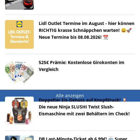
Lidl Outlet Termine im August - hier können
RICHTIG krasse Schnäppchen warten! 😀🚀
Neue Termine bis 08.08.2026! 📆
525€ Prämie: Kostenlose Girokonten im
Vergleich
Alle anzeigen
Doppelter Eis-Genuss auf Knopfdruck! 🍹
Die neue Ninja SLUSHi Twist Slush-
Eismaschine mit zwei Behältern im Check!
DB Last-Minute-Ticket ab 6,99€! 🚈 Super