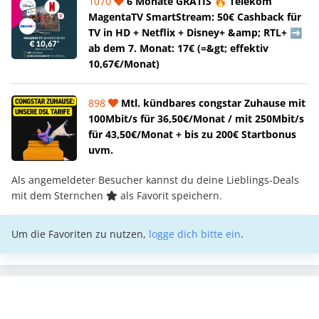
1070
6 Monate GRATIS 🔥 Telekom
MagentaTV SmartStream: 50€ Cashback für
TV in HD + Netflix + Disney+ &amp; RTL+ ➡️
ab dem 7. Monat: 17€ (=&gt; effektiv
10,67€/Monat)
898
Mtl. kündbares congstar Zuhause mit
100Mbit/s für 36,50€/Monat / mit 250Mbit/s
für 43,50€/Monat + bis zu 200€ Startbonus
uvm.
Als angemeldeter Besucher kannst du deine Lieblings-Deals
mit dem Sternchen
als Favorit speichern.
Um die Favoriten zu nutzen,
logge dich bitte ein
.