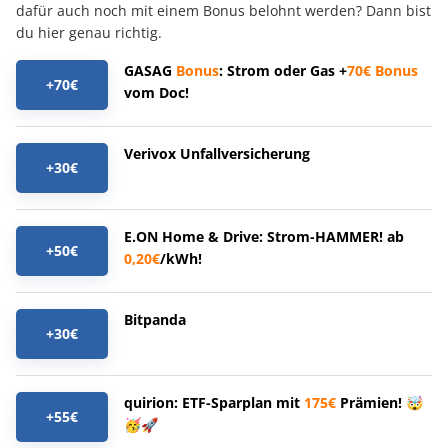
dafür auch noch mit einem Bonus belohnt werden? Dann bist
du hier genau richtig.
GASAG
Bonus
: Strom oder Gas +
70€
Bonus
+70€
vom Doc!
Verivox Unfallversicherung
+30€
E.ON Home & Drive: Strom-HAMMER! ab
+50€
0,20€
/kWh!
Bitpanda
+30€
quirion: ETF-Sparplan mit
175€
Prämien! 🤯
+55€
🥳🚀