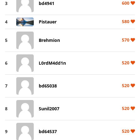
600
3
bd4941
580
4
Pistauer
570
5
Brehmion
520
6
L0rdM4dd1n
520
7
bd65038
520
8
Sunil2007
520
9
bd64537