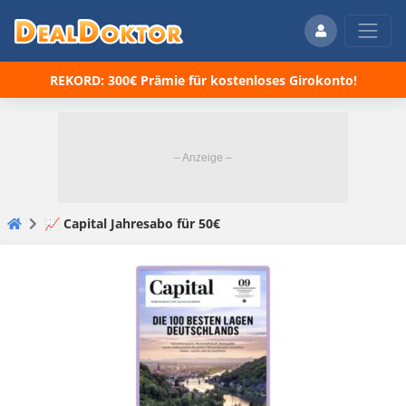
REKORD: 300€ Prämie für kostenloses Girokonto!
📈 Capital Jahresabo für 50€