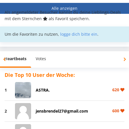
Alle anzeigen
Als angemeldeter Besucher kannst du deine Lieblings-Deals
mit dem Sternchen
als Favorit speichern.
Um die Favoriten zu nutzen,
logge dich bitte ein
.
Heartbeats
Votes
Die Top 10 User der Woche:
620
1
ASTRA.
600
2
jensbrendel27@gmail.com