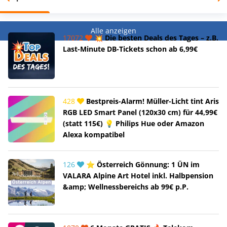
Alle anzeigen
17072
💥 Die besten Deals des Tages – z.B.
Last-Minute DB-Tickets schon ab 6,99€
428
Bestpreis-Alarm! Müller-Licht tint Aris
RGB LED Smart Panel (120x30 cm) für 44,99€
(statt 115€) 💡 Philips Hue oder Amazon
Alexa kompatibel
126
⭐ Österreich Gönnung: 1 ÜN im
VALARA Alpine Art Hotel inkl. Halbpension
&amp; Wellnessbereichs ab 99€ p.P.