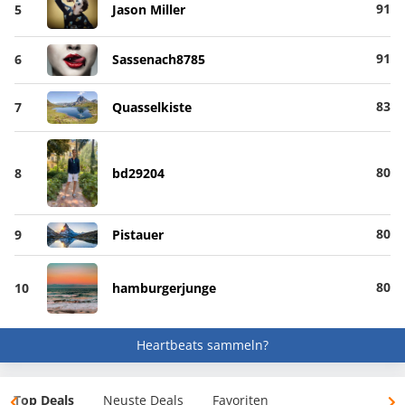
91
5
Jason Miller
91
6
Sassenach8785
83
7
Quasselkiste
80
8
bd29204
80
9
Pistauer
80
10
hamburgerjunge
Heartbeats sammeln?
Top Deals
Neuste Deals
Favoriten