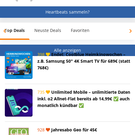
Heartbeats sammeln?
Top Deals
Neuste Deals
Favoriten
Alle anzeigen
398
Endet: Coolblue Heimkinowochen –
z.B. Samsung 50" 4K Smart TV für 689€ (statt
768€)
735
Unlimited Mobile – unlimitierte Daten
inkl. o2 Allnet-Flat bereits ab 14,99€ ✅ auch
monatlich kündbar ✅
928
Jahresabo Geo für 45€