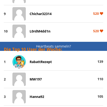
520
9
Chichar32314
520
10
L0rdM4dd1n
Heartbeats sammeln?
Die Top 10 User der Woche:
139
1
RabattRezept
110
2
MW197
105
3
Hanna92