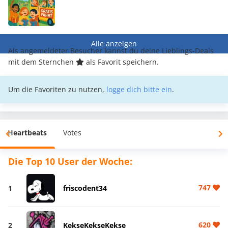
Alle anzeigen
Als angemeldeter Besucher kannst du deine Lieblings-Deals
mit dem Sternchen
als Favorit speichern.
Um die Favoriten zu nutzen,
logge dich bitte ein
.
Heartbeats
Votes
Die Top 10 User der Woche:
747
1
friscodent34
620
2
KekseKekseKekse