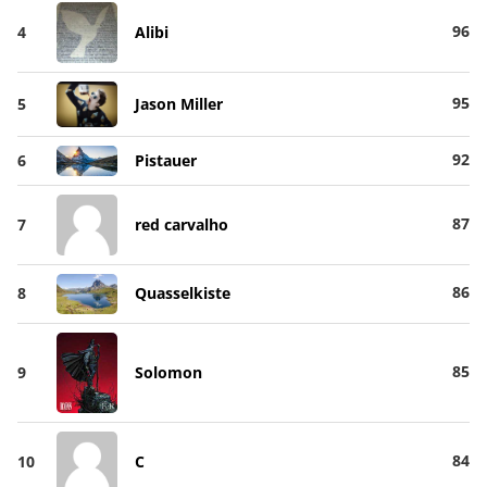
96
4
Alibi
95
5
Jason Miller
92
6
Pistauer
87
7
red carvalho
86
8
Quasselkiste
85
9
Solomon
84
10
C