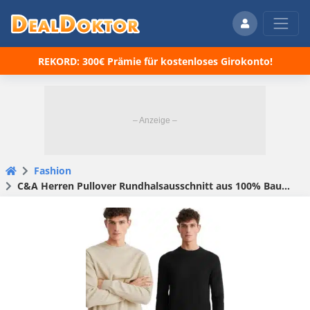
REKORD: 300€ Prämie für kostenloses Girokonto!
Fashion
C&A Herren Pullover Rundhalsausschnitt aus 100% Baumwolle für 10,40€ – in beige oder schwarz