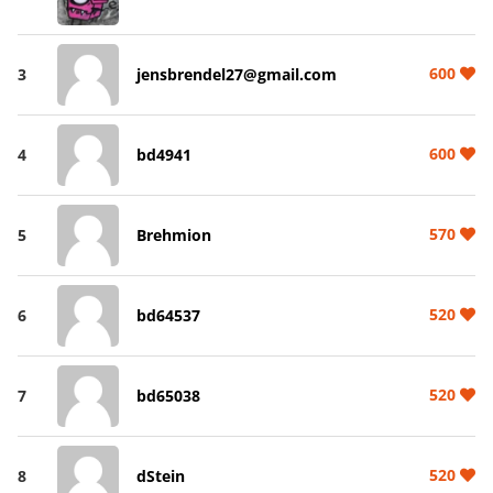
600
3
jensbrendel27@gmail.com
600
4
bd4941
570
5
Brehmion
520
6
bd64537
520
7
bd65038
520
8
dStein