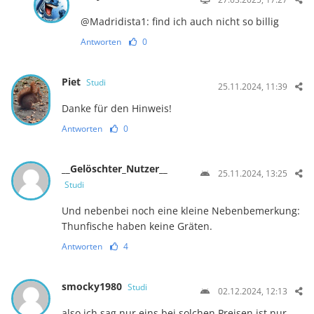
@Madridista1: find ich auch nicht so billig
Antworten
0
Piet
Studi
25.11.2024, 11:39
Danke für den Hinweis!
Antworten
0
__Gelöschter_Nutzer__
25.11.2024, 13:25
Studi
Und nebenbei noch eine kleine Nebenbemerkung:
Thunfische haben keine Gräten.
Antworten
4
smocky1980
Studi
02.12.2024, 12:13
also ich sag nur eins bei solchen Preisen ist nur