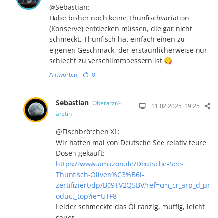
@Sebastian:
Habe bisher noch keine Thunfischvariation
(Konserve) entdecken müssen, die gar nicht
schmeckt, Thunfisch hat einfach einen zu
eigenen Geschmack, der erstaunlicherweise nur
schlecht zu verschlimmbessern ist.😋
Antworten
0
Sebastian
Oberarzt/-
11.02.2025, 19:25
ärztin
@Fischbrötchen XL:
Wir hatten mal von Deutsche See relativ teure
Dosen gekauft:
https://www.amazon.de/Deutsche-See-
Thunfisch-Oliven%C3%B6l-
zertifiziert/dp/B09TV2Q5BV/ref=cm_cr_arp_d_pr
oduct_top?ie=UTF8
Leider schmeckte das Öl ranzig, muffig, leicht
sauer, …