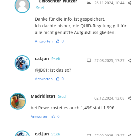
__Gelöschter_Nutzer__
26.11.2024, 10:44
Studi
Danke für die Info, ist gespeichert.
Ich dachte bisher, die QUID-Regelung gilt für
alle nicht genutzte Aufgußflüssigkeiten.
Antworten
0
c.d.jun
Studi
27.03.2025, 17:27
@JB61: Ist das so?
Antworten
0
Madridista1
Studi
02.12.2024, 13:08
bei Rewe kostet es auch 1,49€ statt 1,99€
Antworten
0
c.d.jun
Studi
27.03.2025, 17:27