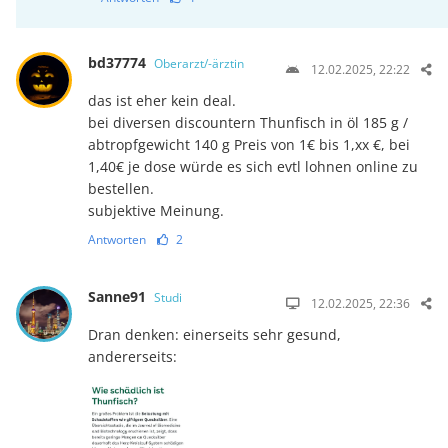
bd37774
Oberarzt/-ärztin
12.02.2025, 22:22
das ist eher kein deal.
bei diversen discountern Thunfisch in öl 185 g /
abtropfgewicht 140 g Preis von 1€ bis 1,xx €, bei
1,40€ je dose würde es sich evtl lohnen online zu
bestellen.
subjektive Meinung.
Antworten
2
Sanne91
Studi
12.02.2025, 22:36
Dran denken: einerseits sehr gesund,
andererseits: