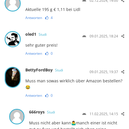
02.12.2024, 14:00
Aktuelle 195 g € 1,11 bei Lidl
Antworten
4
oled1
Studi
09.01.2025, 18:24
sehr guter preis!
Antworten
0
BettyFordBoy
Studi
09.01.2025, 19:37
Muss man sowas wirklich über Amazon bestellen?
😂
Antworten
0
666roys
Studi
11.02.2025, 14:15
Muss nicht aber kann🤷‍♂️manch einer ist nicht