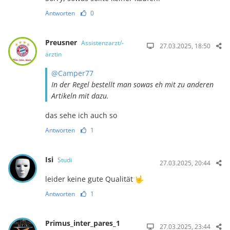
Antworten
0
Preusner
Assistenzarzt/-
27.03.2025, 18:50
ärztin
@Camper77
In der Regel bestellt man sowas eh mit zu anderen
Artikeln mit dazu.
das sehe ich auch so
Antworten
1
Isi
Studi
27.03.2025, 20:44
leider keine gute Qualität 🤟
Antworten
1
Primus_inter_pares_1
27.03.2025, 23:44