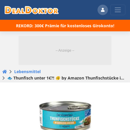
REKORD: 300€ Prämie für kostenloses Girokonto!
Lebensmittel
🐟 Thunfisch unter 1€?! 🫨 by Amazon Thunfischstücke in Sonnenblumenöl oder in eigenem Saft ab 0,92€ / Dose! 🚀😍