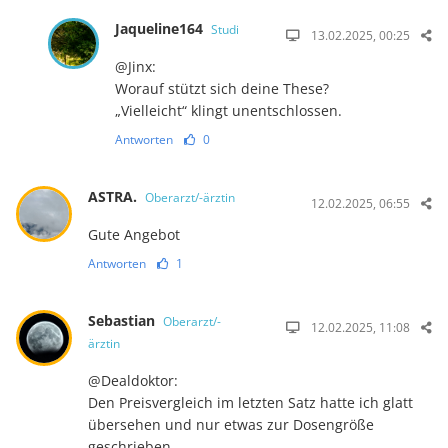
Jaqueline164
Studi
13.02.2025, 00:25
@Jinx:
Worauf stützt sich deine These?
„Vielleicht“ klingt unentschlossen.
Antworten
0
ASTRA.
Oberarzt/-ärztin
12.02.2025, 06:55
Gute Angebot
Antworten
1
Sebastian
Oberarzt/-
12.02.2025, 11:08
ärztin
@Dealdoktor:
Den Preisvergleich im letzten Satz hatte ich glatt
übersehen und nur etwas zur Dosengröße
geschrieben.