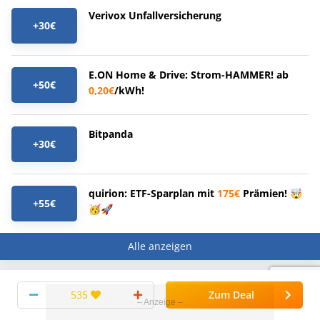
Verivox Unfallversicherung
+30€
E.ON Home & Drive: Strom-HAMMER! ab
+50€
0,20€
/kWh!
Bitpanda
+30€
quirion: ETF-Sparplan mit
175€
Prämien! 🤯
+55€
🥳🚀
Alle anzeigen
Top Ratgeber
Neuste Ratgeber
Favoriten
535
Zum Deal