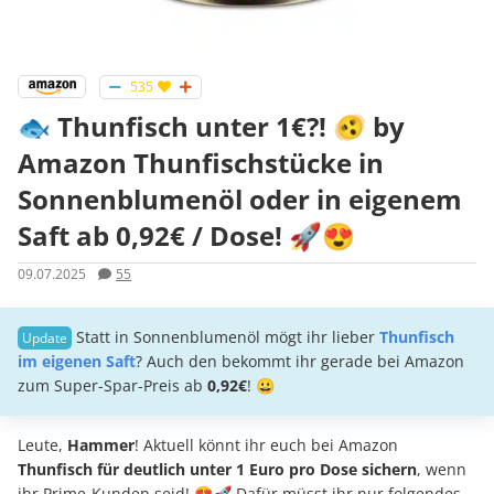
535
🐟 Thunfisch unter 1€?! 🫨 by
Amazon Thunfischstücke in
Sonnenblumenöl oder in eigenem
Saft ab 0,92€ / Dose! 🚀😍
09.07.2025
55
Statt in Sonnenblumenöl mögt ihr lieber
Thunfisch
im eigenen Saft
? Auch den bekommt ihr gerade bei Amazon
zum Super-Spar-Preis ab
0,92€
! 😀
Leute,
Hammer
! Aktuell könnt ihr euch bei Amazon
Thunfisch für deutlich unter 1 Euro pro Dose sichern
, wenn
ihr Prime-Kunden seid! 😍🚀 Dafür müsst ihr nur folgendes