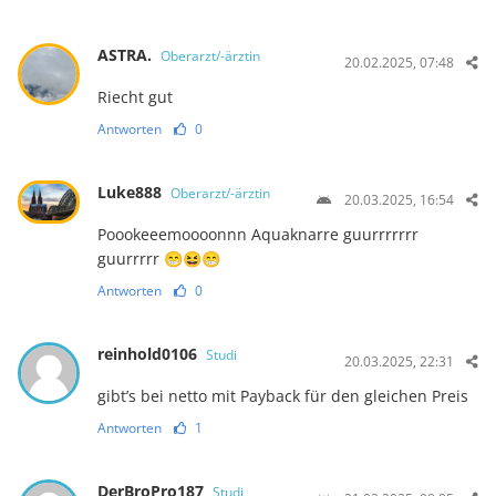
ASTRA.
Oberarzt/-ärztin
20.02.2025, 07:48
Riecht gut
Antworten
0
Luke888
Oberarzt/-ärztin
20.03.2025, 16:54
Poookeeemoooonnn Aquaknarre guurrrrrrr
guurrrrr 😁😆😁
Antworten
0
reinhold0106
Studi
20.03.2025, 22:31
gibt’s bei netto mit Payback für den gleichen Preis
Antworten
1
DerBroPro187
Studi