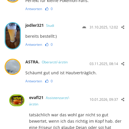
Perfekt für kleine Pokémon-Fans.
Antworten
0
jodler321
Studi
31.10.2025, 12:02
bereits bestellt:)
Antworten
0
ASTRA.
Oberarzt/-ärztin
03.11.2025, 08:14
Schäumt gut und ist Hautverträglich.
Antworten
0
evafl21
Assistenzarzt/-
10.01.2026, 09:37
ärztin
tatsächlich war das wohl gar nicht so gut
bewertet, wenn ich das richtig im Kopf hab. der
eine Friseur (ich glaube Dejan oder so) hat