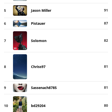
91
5
Jason Miller
87
6
Pistauer
82
7
Solomon
81
8
Chriss97
81
9
Sassenach8785
80
10
bd29204