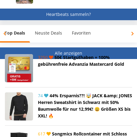
Heartbeats sammeln?
Top Deals
Neuste Deals
Favoriten
Alle anzeigen
3250
50€ Startguthaben + 100%
gebührenfreie Advanzia Mastercard Gold
74
44% Ersparnis??! 🤯 JACK &amp; JONES
Herren Sweatshirt in Schwarz mit 50%
Baumwolle für nur 12,99€! 😀 Größen XS bis
XXL! 🔥
617
Songmics Rollcontainer mit Schloss