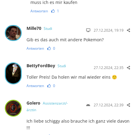
muss ich es mir kaufen
Antworten
1
Mille70
Studi
27.12.2024, 19:19
Gib es das auch mit andere Pokemon?
Antworten
0
BettyFordBoy
Studi
27.12.2024, 22:35
Toller Preis! Da holen wir mal wieder eins 🙂
Antworten
0
Golero
Assistenzarzt/-
27.12.2024, 22:39
ärztin
Ich liebe schiggy also brauche ich ganz viele davon
!!!