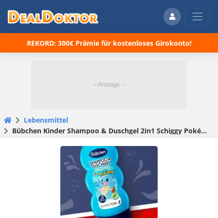
REKORD: 300€ Prämie für kostenloses Girokonto!
Lebensmittel
Bübchen Kinder Shampoo & Duschgel 2in1 Schiggy Pokémon, 230 ml, für 1,07€ 😍