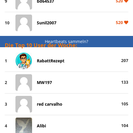
520
9
bd64537
520
10
Sunil2007
Heartbeats sammeln?
Die Top 10 User der Woche:
207
1
RabattRezept
133
2
MW197
105
3
red carvalho
104
4
Alibi