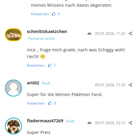
meines Wissens nach davon abgeraten.
Antworten
0
schmittskaetzchen
05.01.2026, 11:22
Facharzt/-ärztin
nice… frage mich grade, nach was Schiggy wohl
riecht 😁
Antworten
1
arti02
Studi
09.01.2026, 17:33
Super für die kleinen Pokémon Fand.
Antworten
0
fledermaus47269
Studi
09.01.2026, 22:13
Super Preis