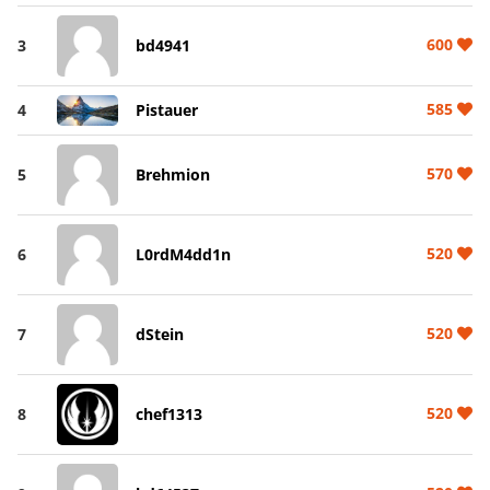
600
3
bd4941
585
4
Pistauer
570
5
Brehmion
520
6
L0rdM4dd1n
520
7
dStein
520
8
chef1313