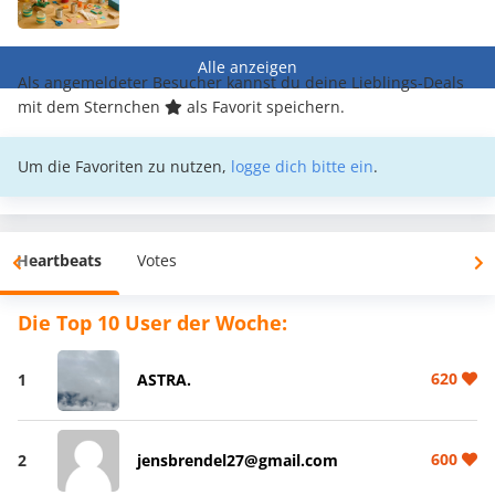
Alle anzeigen
Als angemeldeter Besucher kannst du deine Lieblings-Deals
mit dem Sternchen
als Favorit speichern.
Um die Favoriten zu nutzen,
logge dich bitte ein
.
Heartbeats
Votes
Die Top 10 User der Woche:
620
1
ASTRA.
600
2
jensbrendel27@gmail.com