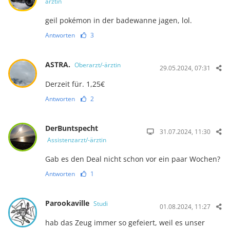
ärztin
geil pokémon in der badewanne jagen, lol.
Antworten
3
ASTRA.
Oberarzt/-ärztin
29.05.2024, 07:31
Derzeit für. 1,25€
Antworten
2
DerBuntspecht
31.07.2024, 11:30
Assistenzarzt/-ärztin
Gab es den Deal nicht schon vor ein paar Wochen?
Antworten
1
Parookaville
Studi
01.08.2024, 11:27
hab das Zeug immer so gefeiert, weil es unser