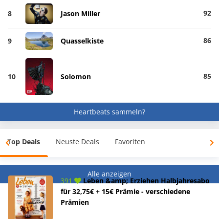
92
8
Jason Miller
86
9
Quasselkiste
85
10
Solomon
Heartbeats sammeln?
Top Deals
Neuste Deals
Favoriten
Alle anzeigen
391
Leben &amp; Erziehen Halbjahresabo
für 32,75€ + 15€ Prämie - verschiedene
Prämien