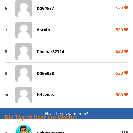
520
6
bd64537
520
7
dStein
520
8
Chichar32314
520
9
bd65038
500
10
bd22065
Heartbeats sammeln?
Die Top 10 User der Woche:
139
1
RabattRezept