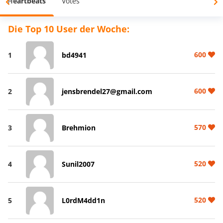
Heartbeats
Votes
Die Top 10 User der Woche:
600
1
bd4941
600
2
jensbrendel27@gmail.com
570
3
Brehmion
520
4
Sunil2007
520
5
L0rdM4dd1n