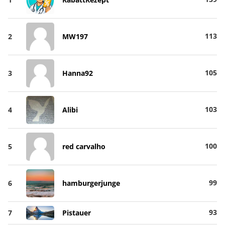
113
2
MW197
105
3
Hanna92
103
4
Alibi
100
5
red carvalho
99
6
hamburgerjunge
93
7
Pistauer