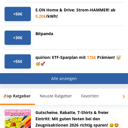
E.ON Home & Drive: Strom-HAMMER! ab
+50€
0,20€
/kWh!
Bitpanda
+30€
quirion: ETF-Sparplan mit
175€
Prämien! 🤯
+55€
🥳🚀
Alle anzeigen
Top Ratgeber
Neuste Ratgeber
Favoriten
Gutscheine, Rabatte, T-Shirts & freier
Eintritt: Mit guten Noten bei den
Zeugnisaktionen 2026 richtig sparen! 😀🤩