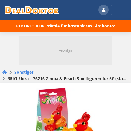
REKORD: 300€ Prämie für kostenloses Girokonto!
Sonstiges
BRIO Flora – 36216 Zinnia & Peach Spielfiguren für 5€ (statt 8€)