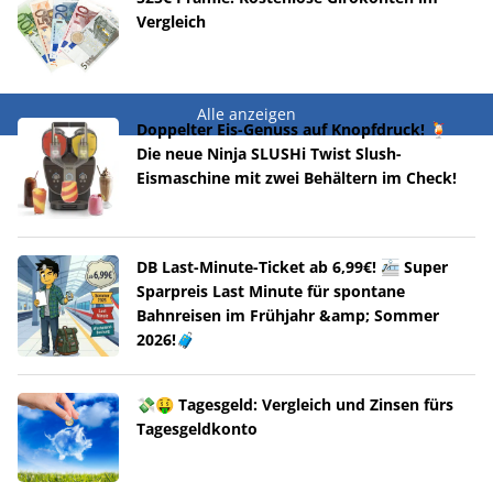
Vergleich
Alle anzeigen
Doppelter Eis-Genuss auf Knopfdruck! 🍹
Die neue Ninja SLUSHi Twist Slush-
Eismaschine mit zwei Behältern im Check!
DB Last-Minute-Ticket ab 6,99€! 🚈 Super
Sparpreis Last Minute für spontane
Bahnreisen im Frühjahr &amp; Sommer
2026!🧳
💸🤑 Tagesgeld: Vergleich und Zinsen fürs
Tagesgeldkonto