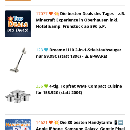
17077
💥 Die besten Deals des Tages – z.B.
Minecraft Experience in Oberhausen inkl.
Hotel &amp; Frühstück ab 59€ p.P.
123
Dreame U10 2-in-1-Stielstaubsauger
nur 59,99€ (statt 139€) - ⚠️ B-WARE!
336
4-tlg. Topfset WMF Compact Cuisine
für 155,92€ (statt 200€)
14621
💥 Die 30 besten Handytarife 📱➡️
Apple iPhone, Samsung Galaxy, Google Pixel