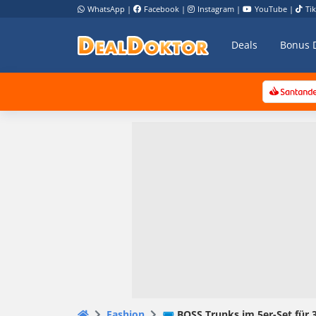
WhatsApp
|
Facebook
|
Instagram
|
YouTube
|
Ti
Deals
Bonus 
Fashion
🩲 BOSS Trunks im 5er-Set für 3