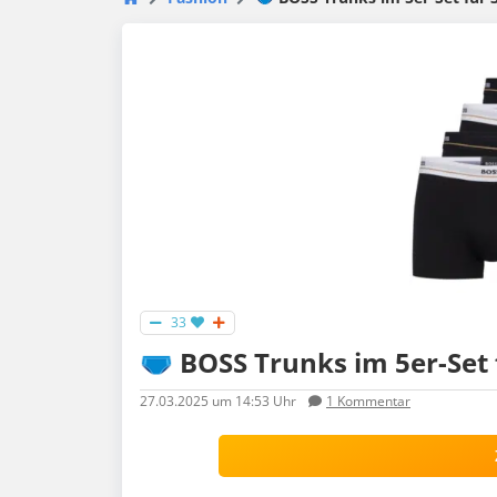
33
🩲 BOSS Trunks im 5er-Set f
27.03.2025
um 14:53 Uhr
1
Kommentar