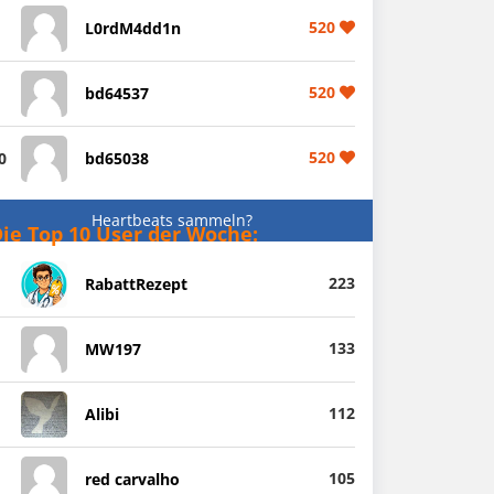
520
L0rdM4dd1n
520
bd64537
520
0
bd65038
Heartbeats sammeln?
ie Top 10 User der Woche:
223
RabattRezept
133
MW197
112
Alibi
105
red carvalho