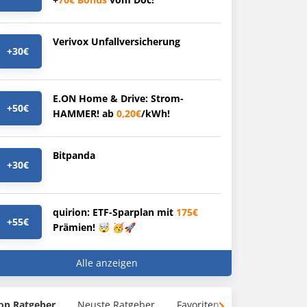
Verivox Unfallversicherung
+30€
E.ON Home & Drive: Strom-
+50€
HAMMER! ab
0,20€
/kWh!
Bitpanda
+30€
quirion: ETF-Sparplan mit
175€
+55€
Prämien! 🤯 🥳🚀
Alle anzeigen
op Ratgeber
Neuste Ratgeber
Favoriten