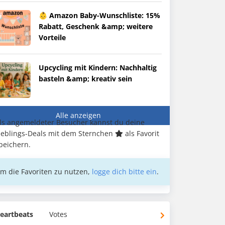
👶 Amazon Baby-Wunschliste: 15%
Rabatt, Geschenk &amp; weitere
Vorteile
Upcycling mit Kindern: Nachhaltig
basteln &amp; kreativ sein
Alle anzeigen
ls angemeldeter Besucher kannst du deine
ieblings-Deals mit dem Sternchen
als Favorit
peichern.
m die Favoriten zu nutzen,
logge dich bitte ein
.
eartbeats
Votes