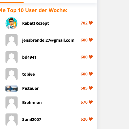
ie Top 10 User der Woche:
702
RabattRezept
600
jensbrendel27@gmail.com
600
bd4941
600
tobi66
585
Pistauer
570
Brehmion
520
Sunil2007