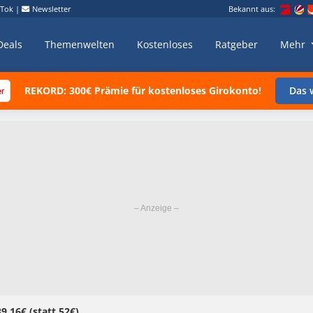
kTok
|
Newsletter
Bekannt aus:
Deals
Themenwelten
Kostenloses
Ratgeber
Mehr
REKORD: 300€ Prämie für kostenloses Girokonto!
Das w
9,16€ (statt 52€)