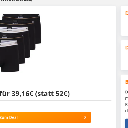
D
D
ür 39,16€ (statt 52€)
D
m
B
r
Zum Deal