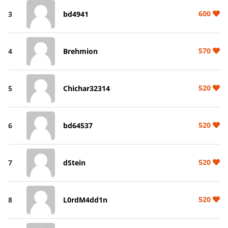
600
3
bd4941
570
4
Brehmion
520
5
Chichar32314
520
6
bd64537
520
7
dStein
520
8
L0rdM4dd1n