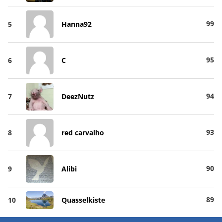
99
5
Hanna92
95
6
C
94
7
DeezNutz
93
8
red carvalho
90
9
Alibi
89
10
Quasselkiste