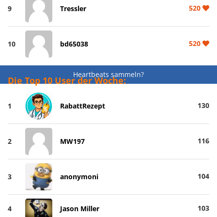
520
9
Tressler
520
10
bd65038
Heartbeats sammeln?
Die Top 10 User der Woche:
130
1
RabattRezept
116
2
MW197
104
3
anonymoni
103
4
Jason Miller