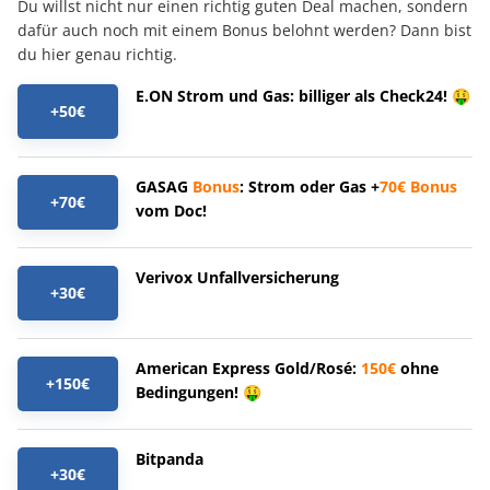
Du willst nicht nur einen richtig guten Deal machen, sondern
dafür auch noch mit einem Bonus belohnt werden? Dann bist
du hier genau richtig.
E.ON Strom und Gas: billiger als Check24! 🤑
+50€
GASAG
Bonus
: Strom oder Gas +
70€
Bonus
+70€
vom Doc!
Verivox Unfallversicherung
+30€
American Express Gold/Rosé:
150€
ohne
+150€
Bedingungen! 🤑
Bitpanda
+30€