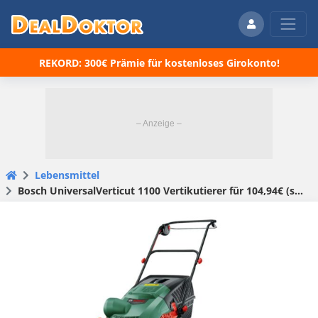
REKORD: 300€ Prämie für kostenloses Girokonto!
Lebensmittel
Bosch UniversalVerticut 1100 Vertikutierer für 104,94€ (statt 123€)