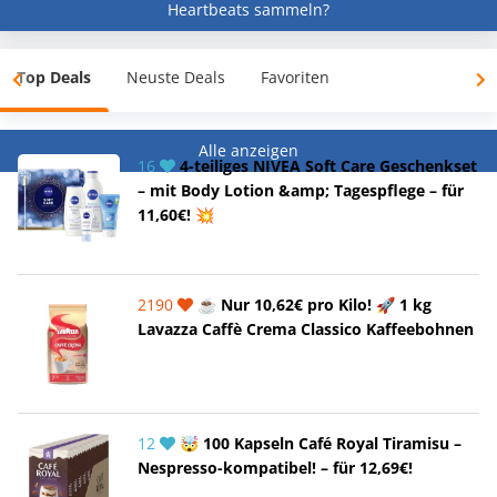
Heartbeats sammeln?
Top Deals
Neuste Deals
Favoriten
Alle anzeigen
16
4-teiliges NIVEA Soft Care Geschenkset
– mit Body Lotion &amp; Tagespflege – für
11,60€! 💥
2190
☕ Nur 10,62€ pro Kilo! 🚀 1 kg
Lavazza Caffè Crema Classico Kaffeebohnen
12
🤯 100 Kapseln Café Royal Tiramisu –
Nespresso-kompatibel! – für 12,69€!