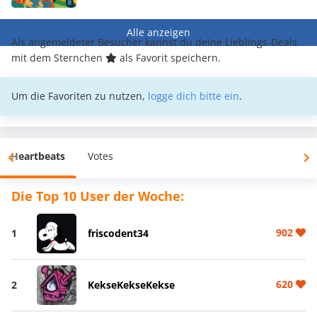
Alle anzeigen
Als angemeldeter Besucher kannst du deine Lieblings-Deals
mit dem Sternchen
als Favorit speichern.
Um die Favoriten zu nutzen,
logge dich bitte ein
.
Heartbeats
Votes
Die Top 10 User der Woche:
902
1
friscodent34
620
2
KekseKekseKekse