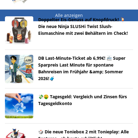
Alle anzeigen
Doppelter Eis-Genuss auf Knopfdruck! 🍹
Die neue Ninja SLUSHi Twist Slush-
Eismaschine mit zwei Behältern im Check!
DB Last-Minute-Ticket ab 6,99€! 🚈 Super
Sparpreis Last Minute für spontane
Bahnreisen im Frühjahr &amp; Sommer
2026!🧳
💸🤑 Tagesgeld: Vergleich und Zinsen fürs
Tagesgeldkonto
🎲 Die neue Toniebox 2 mit Tonieplay: Alle