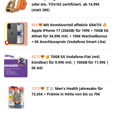
oder 6m, TÜV/GS zertifiziert, ab 14,99€
(statt 28€)
869
Mit Kombivorteil effektiv GRATIS 🔥
Apple iPhone 17 (256GB) für 199€ + 70GB 5G
Allnet für 34,99€ mtl. + 100€ Wechselbonus
+ 0€ Anschlusspreis (Vodafone Smart Lite)
4273
🥳 70GB 5G Vodafone-Flat (mtl.
kündbar) für 9,99€ mtl. | 100GB für 11,99€ |
0€ AG!
1375
🏋️‍♂️📰 Men's Health Jahresabo für
72,55€ + Prämie in Höhe von bis zu 70€