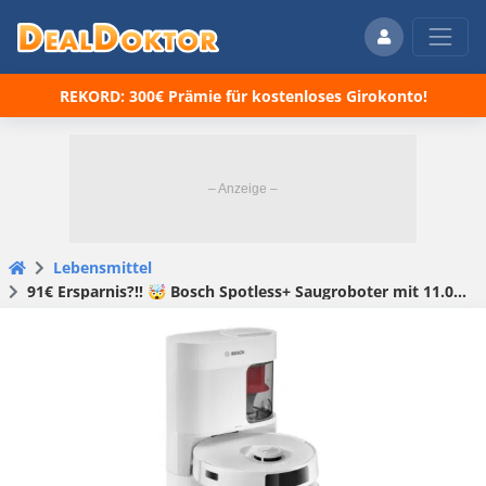
REKORD: 300€ Prämie für kostenloses Girokonto!
Lebensmittel
91€ Ersparnis?!! 🤯 Bosch Spotless+ Saugroboter mit 11.000 Pa, Wischfunktion & automatischer Entleerung! 🚀