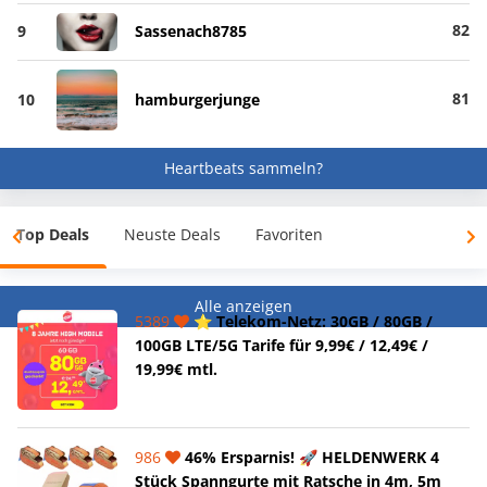
82
9
Sassenach8785
81
10
hamburgerjunge
Heartbeats sammeln?
Top Deals
Neuste Deals
Favoriten
Alle anzeigen
5389
⭐️ Telekom-Netz: 30GB / 80GB /
100GB LTE/5G Tarife für 9,99€ / 12,49€ /
19,99€ mtl.
986
46% Ersparnis! 🚀 HELDENWERK 4
Stück Spanngurte mit Ratsche in 4m, 5m