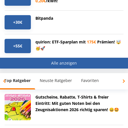
0,20€
/kWh!
Bitpanda
+30€
quirion: ETF-Sparplan mit
175€
Prämien! 🤯
+55€
🥳🚀
Alle anzeigen
Top Ratgeber
Neuste Ratgeber
Favoriten
Gutscheine, Rabatte, T-Shirts & freier
Eintritt: Mit guten Noten bei den
Zeugnisaktionen 2026 richtig sparen! 😀🤩