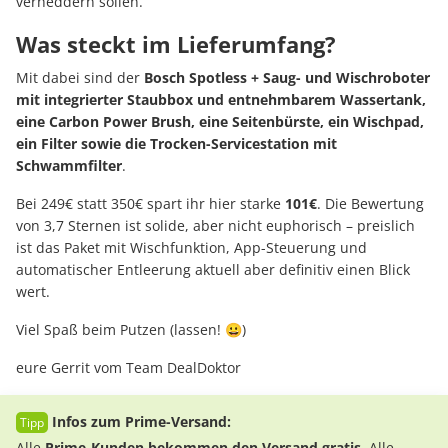
verheddern sollen.
Was steckt im Lieferumfang?
Mit dabei sind der
Bosch Spotless + Saug- und Wischroboter
mit integrierter Staubbox und entnehmbarem Wassertank,
eine Carbon Power Brush, eine Seitenbürste, ein Wischpad,
ein Filter sowie die Trocken-Servicestation mit
Schwammfilter
.
Bei 249€ statt 350€ spart ihr hier starke
101€
. Die Bewertung
von 3,7 Sternen ist solide, aber nicht euphorisch – preislich
ist das Paket mit Wischfunktion, App-Steuerung und
automatischer Entleerung aktuell aber definitiv einen Blick
wert.
Viel Spaß beim Putzen (lassen! 😀)
eure Gerrit vom Team DealDoktor
Infos zum Prime-Versand:
Alle
Prime-Kunden bekommen den Versand gratis
. Alle