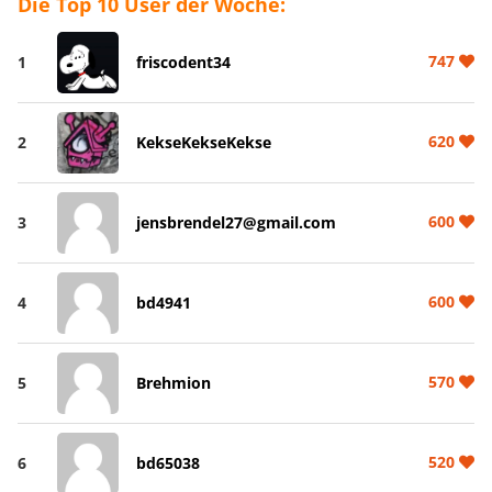
Die Top 10 User der Woche:
747
1
friscodent34
620
2
KekseKekseKekse
600
3
jensbrendel27@gmail.com
600
4
bd4941
570
5
Brehmion
520
6
bd65038