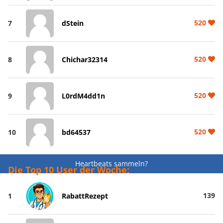
520
7
dStein
520
8
Chichar32314
520
9
L0rdM4dd1n
520
10
bd64537
Heartbeats sammeln?
Die Top 10 User der Woche:
139
1
RabattRezept