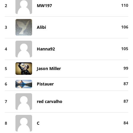
110
2
MW197
106
3
Alibi
105
4
Hanna92
99
5
Jason Miller
87
6
Pistauer
87
7
red carvalho
84
8
C