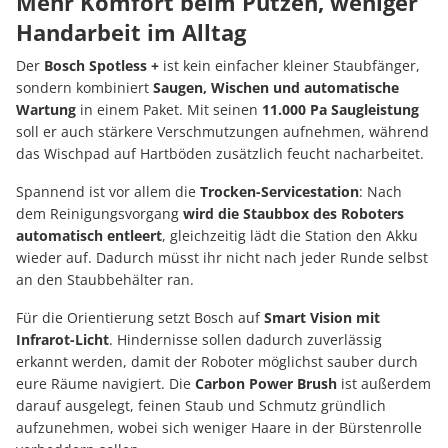
Mehr Komfort beim Putzen, weniger
Handarbeit im Alltag
Der
Bosch Spotless +
ist kein einfacher kleiner Staubfänger,
sondern kombiniert
Saugen, Wischen und automatische
Wartung
in einem Paket. Mit seinen
11.000 Pa Saugleistung
soll er auch stärkere Verschmutzungen aufnehmen, während
das Wischpad auf Hartböden zusätzlich feucht nacharbeitet.
Spannend ist vor allem die
Trocken-Servicestation
: Nach
dem Reinigungsvorgang
wird die Staubbox des Roboters
automatisch entleert
, gleichzeitig lädt die Station den Akku
wieder auf. Dadurch müsst ihr nicht nach jeder Runde selbst
an den Staubbehälter ran.
Für die Orientierung setzt Bosch auf
Smart Vision mit
Infrarot-Licht
. Hindernisse sollen dadurch zuverlässig
erkannt werden, damit der Roboter möglichst sauber durch
eure Räume navigiert. Die
Carbon Power Brush
ist außerdem
darauf ausgelegt, feinen Staub und Schmutz gründlich
aufzunehmen, wobei sich weniger Haare in der Bürstenrolle