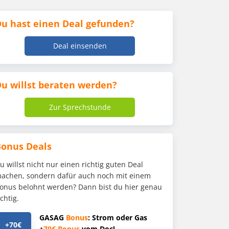
u hast einen Deal gefunden?
Deal einsenden
u willst beraten werden?
Zur Sprechstunde
Bonus Deals
u willst nicht nur einen richtig guten Deal
achen, sondern dafür auch noch mit einem
onus belohnt werden? Dann bist du hier genau
ichtig.
GASAG
Bonus
: Strom oder Gas
+70€
+
70€
Bonus
vom Doc!