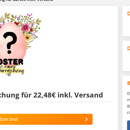
D
D
hung für 22,48€ inkl. Versand
D
m
B
r
Zum Deal