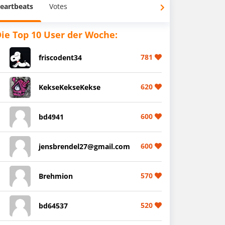
eartbeats
Votes
ie Top 10 User der Woche:
781
friscodent34
620
KekseKekseKekse
600
bd4941
600
jensbrendel27@gmail.com
570
Brehmion
520
bd64537