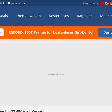
kTok
|
Newsletter
Bekannt aus:
Deals
Themenwelten
Kostenloses
Ratgeber
Mehr
REKORD: 300€ Prämie für kostenloses Girokonto!
Das w
g für 22,48€ inkl. Versand