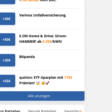
Verivox Unfallversicherung
+30€
E.ON Home & Drive: Strom-
+50€
HAMMER! ab
0,20€
/kWh!
Bitpanda
+30€
quirion: ETF-Sparplan mit
175€
+55€
Prämien! 🤯 🥳🚀
Alle anzeigen
op Ratgeber
Neuste Ratgeber
Favoriten