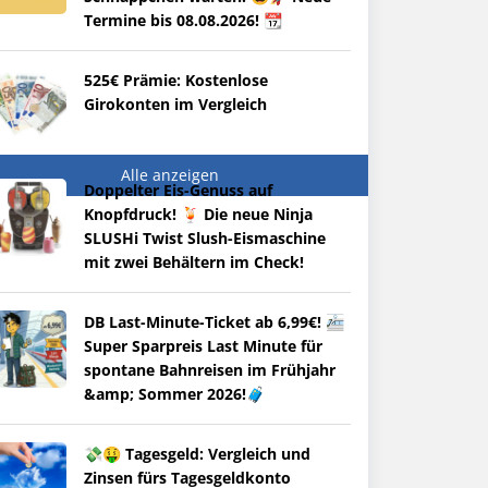
Termine bis 08.08.2026! 📆
525€ Prämie: Kostenlose
Girokonten im Vergleich
Alle anzeigen
Doppelter Eis-Genuss auf
Knopfdruck! 🍹 Die neue Ninja
SLUSHi Twist Slush-Eismaschine
mit zwei Behältern im Check!
DB Last-Minute-Ticket ab 6,99€! 🚈
Super Sparpreis Last Minute für
spontane Bahnreisen im Frühjahr
&amp; Sommer 2026!🧳
💸🤑 Tagesgeld: Vergleich und
Zinsen fürs Tagesgeldkonto