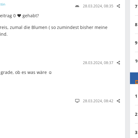
ztin
7
28.03.2024, 08:35
eitrag 0 ❤️ gehabt?
8
 Preis, zumal die Blumen ( so zumindest bisher meine
ind.
9
1
28.03.2024, 08:37
 grade, ob es was wäre ☺️
D
1
28.03.2024, 08:42
2
3