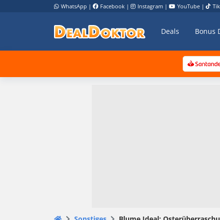
WhatsApp
|
Facebook
|
Instagram
|
YouTube
|
Ti
Deals
Bonus 
Sonstiges
Blume Ideal: Osterüberraschun