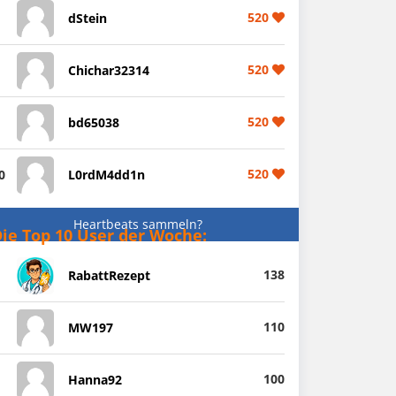
520
dStein
520
Chichar32314
520
bd65038
520
0
L0rdM4dd1n
Heartbeats sammeln?
ie Top 10 User der Woche:
138
RabattRezept
110
MW197
100
Hanna92