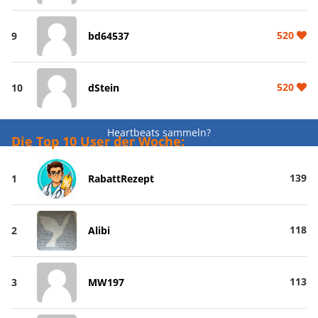
520
9
bd64537
520
10
dStein
Heartbeats sammeln?
Die Top 10 User der Woche:
139
1
RabattRezept
118
2
Alibi
113
3
MW197