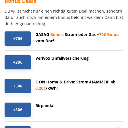
Bonus Deals
Du willst nicht nur einen richtig guten Deal machen, sondern
dafür auch noch mit einem Bonus belohnt werden? Dann bist
du hier genau richtig.
GASAG
Bonus
: Strom oder Gas +
70€
Bonus
+70€
vom Doc!
Verivox Unfallversicherung
+30€
E.ON Home & Drive: Strom-HAMMER! ab
+50€
0,20€
/kWh!
Bitpanda
+30€