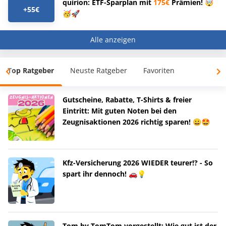
quirion: ETF-Sparplan mit
175€
Prämien! 🤯
+55€
🥳🚀
Alle anzeigen
Top Ratgeber
Neuste Ratgeber
Favoriten
Gutscheine, Rabatte, T-Shirts & freier
Eintritt: Mit guten Noten bei den
Zeugnisaktionen 2026 richtig sparen! 😀🤩
Kfz-Versicherung 2026 WIEDER teurer!? - So
spart ihr dennoch! 🚗💡
Tom by TomTom vorgestellt: Wie gut ist der