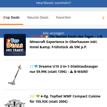
Heartbeats sammeln?
Top Deals
Neuste Deals
Favoriten
Alle anzeigen
17074
💥 Die besten Deals des Tages – z.B.
Minecraft Experience in Oberhausen inkl.
Hotel &amp; Frühstück ab 59€ p.P.
23
Dreame U10 2-in-1-Stielstaubsauger
nur 59,99€ (statt 139€) - ⚠️ B-WARE!
267
4-tlg. Topfset WMF Compact Cuisine
für 155,92€ (statt 200€)