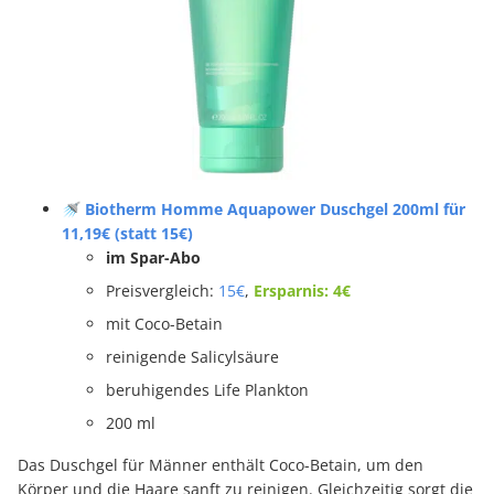
🚿 Biotherm Homme Aquapower Duschgel 200ml für
11,19€ (statt 15€)
im Spar-Abo
Preisvergleich:
15€
,
Ersparnis: 4€
mit Coco-Betain
reinigende Salicylsäure
beruhigendes Life Plankton
200 ml
Das Duschgel für Männer enthält Coco-Betain, um den
Körper und die Haare sanft zu reinigen. Gleichzeitig sorgt die