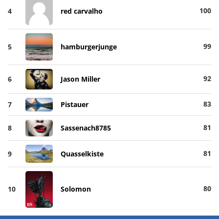
100
4
red carvalho
99
5
hamburgerjunge
92
6
Jason Miller
83
7
Pistauer
81
8
Sassenach8785
81
9
Quasselkiste
80
10
Solomon