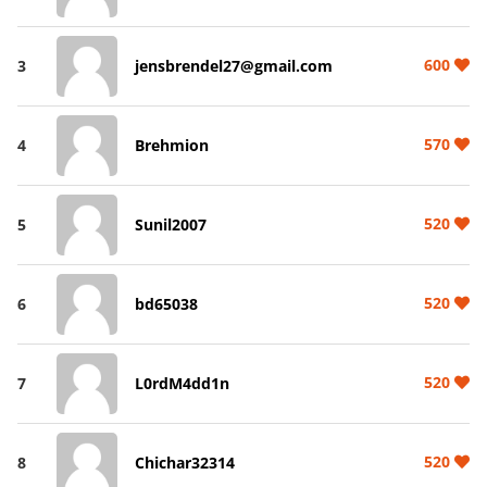
600
3
jensbrendel27@gmail.com
570
4
Brehmion
520
5
Sunil2007
520
6
bd65038
520
7
L0rdM4dd1n
520
8
Chichar32314