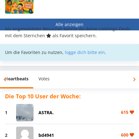
Alle anzeigen
Als angemeldeter Besucher kannst du deine Lieblings-Deals
mit dem Sternchen
als Favorit speichern.
Um die Favoriten zu nutzen,
logge dich bitte ein
.
Heartbeats
Votes
Die Top 10 User der Woche:
615
1
ASTRA.
600
2
bd4941