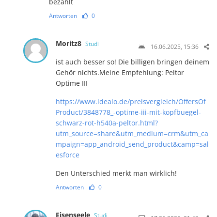
bezahlt
Antworten
0
Moritz8
Studi
16.06.2025, 15:36
ist auch besser so! Die billigen bringen deinem
Gehör nichts.Meine Empfehlung: Peltor
Optime III
https://www.idealo.de/preisvergleich/OffersOf
Product/3848778_-optime-iii-mit-kopfbuegel-
schwarz-rot-h540a-peltor.html?
utm_source=share&utm_medium=crm&utm_ca
mpaign=app_android_send_product&camp=sal
esforce
Den Unterschied merkt man wirklich!
Antworten
0
Eisenseele
Studi