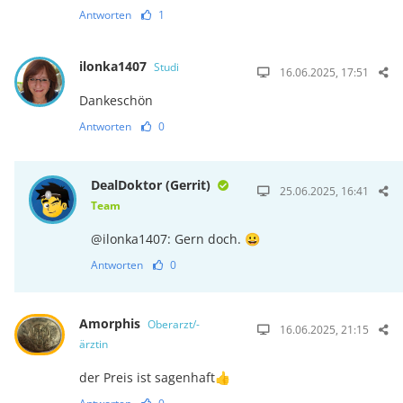
Antworten
1
ilonka1407
Studi
16.06.2025, 17:51
Dankeschön
Antworten
0
DealDoktor (Gerrit)
25.06.2025, 16:41
Team
@ilonka1407: Gern doch. 😀
Antworten
0
Amorphis
Oberarzt/-
16.06.2025, 21:15
ärztin
der Preis ist sagenhaft👍