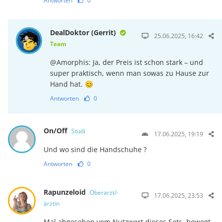
Antworten
0
DealDoktor (Gerrit)
25.06.2025, 16:42
Team
@Amorphis: Ja, der Preis ist schon stark – und
super praktisch, wenn man sowas zu Hause zur
Hand hat. 😊
Antworten
0
On/Off
Studi
17.06.2025, 19:19
Und wo sind die Handschuhe ?
Antworten
0
Rapunzeloid
Oberarzt/-
17.06.2025, 23:53
ärztin
Mal abgesehen vom Nutzwert dieses Sets, bewegt