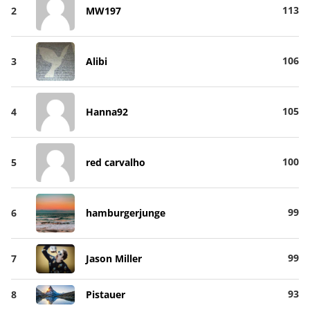
113
2
MW197
106
3
Alibi
105
4
Hanna92
100
5
red carvalho
99
6
hamburgerjunge
99
7
Jason Miller
93
8
Pistauer