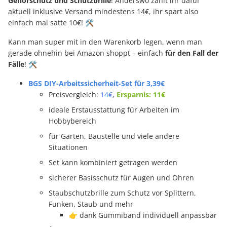
Gehörschutz und Schutzbrille
! Anderswo zahlt ihr dafür
aktuell inklusive Versand mindestens 14€, ihr spart also
einfach mal satte 10€! 🛠️
Kann man super mit in den Warenkorb legen, wenn man
gerade ohnehin bei Amazon shoppt – einfach
für den Fall der
Fälle
! 🛠️
BGS DIY-Arbeitssicherheit-Set für 3,39€
Preisvergleich:
14€
,
Ersparnis: 11€
ideale Erstausstattung für Arbeiten im
Hobbybereich
für Garten, Baustelle und viele andere
Situationen
Set kann kombiniert getragen werden
sicherer Basisschutz für Augen und Ohren
Staubschutzbrille zum Schutz vor Splittern,
Funken, Staub und mehr
👉 dank Gummiband individuell anpassbar