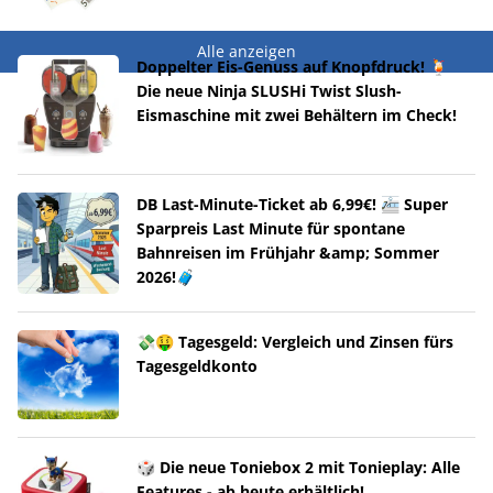
Alle anzeigen
Doppelter Eis-Genuss auf Knopfdruck! 🍹
Die neue Ninja SLUSHi Twist Slush-
Eismaschine mit zwei Behältern im Check!
DB Last-Minute-Ticket ab 6,99€! 🚈 Super
Sparpreis Last Minute für spontane
Bahnreisen im Frühjahr &amp; Sommer
2026!🧳
💸🤑 Tagesgeld: Vergleich und Zinsen fürs
Tagesgeldkonto
🎲 Die neue Toniebox 2 mit Tonieplay: Alle
Features - ab heute erhältlich!