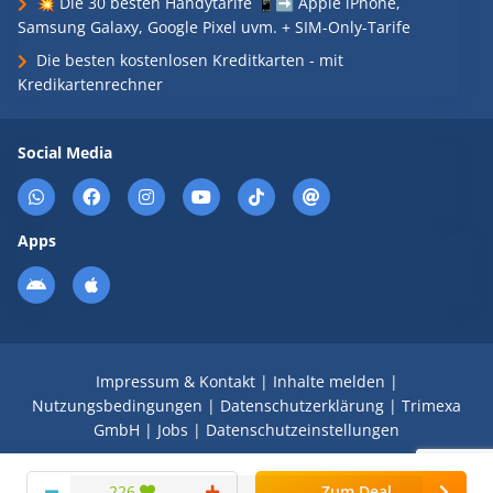
💥 Die 30 besten Handytarife 📱➡️ Apple iPhone,
Samsung Galaxy, Google Pixel uvm. + SIM-Only-Tarife
Die besten kostenlosen Kreditkarten - mit
Kredikartenrechner
Social Media
Apps
Impressum & Kontakt
|
Inhalte melden
|
Nutzungsbedingungen
|
Datenschutzerklärung
|
Trimexa
GmbH
|
Jobs
|
Datenschutzeinstellungen
© 2008 - 2026 Schnäppchen Blog mit Doktortitel -
226
Zum Deal