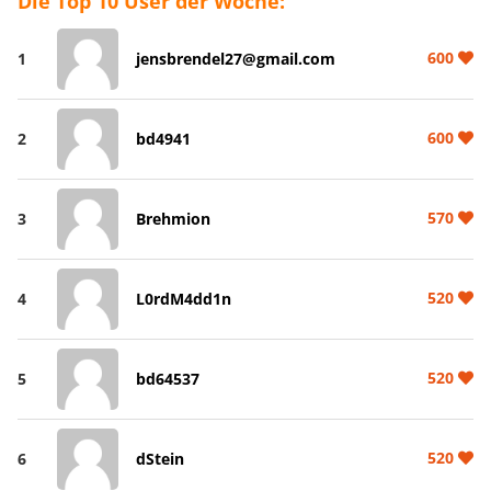
Die Top 10 User der Woche:
600
1
jensbrendel27@gmail.com
600
2
bd4941
570
3
Brehmion
520
4
L0rdM4dd1n
520
5
bd64537
520
6
dStein