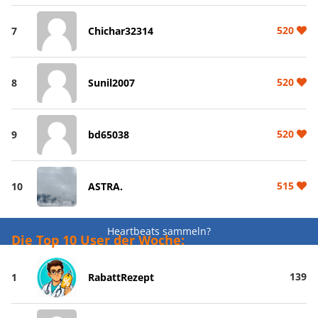
520
7
Chichar32314
520
8
Sunil2007
520
9
bd65038
515
10
ASTRA.
Heartbeats sammeln?
Die Top 10 User der Woche:
139
1
RabattRezept