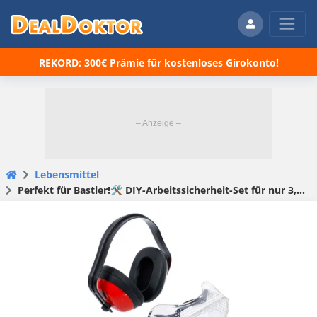
REKORD: 300€ Prämie für kostenloses Girokonto!
Lebensmittel
Perfekt für Bastler!🛠️ DIY-Arbeitssicherheit-Set für nur 3,39€! 😀🛠️