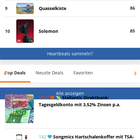
86
9
Quasselkiste
85
10
Solomon
Heartbeats sammeln?
Top Deals
Neuste Deals
Favoriten
Alle anzeigen
1010
💸 Stellantis Direktbank:
Tagesgeldkonto mit 3,52% Zinsen p.a.
142
Songmics Hartschalenkoffer mit TSA-