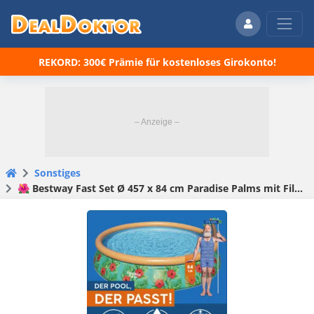
REKORD: 300€ Prämie für kostenloses Girokonto!
Sonstiges
🌺 Bestway Fast Set Ø 457 x 84 cm Paradise Palms mit Filterpumpe für 79,99€ (statt 107€)