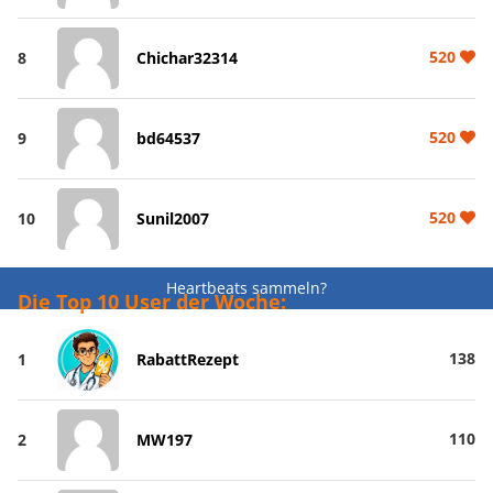
520
8
Chichar32314
520
9
bd64537
520
10
Sunil2007
Heartbeats sammeln?
Die Top 10 User der Woche:
138
1
RabattRezept
110
2
MW197