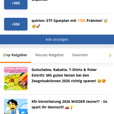
+30€
quirion: ETF-Sparplan mit
175€
Prämien! 🤯
+55€
🥳🚀
Alle anzeigen
Top Ratgeber
Neuste Ratgeber
Favoriten
Gutscheine, Rabatte, T-Shirts & freier
Eintritt: Mit guten Noten bei den
Zeugnisaktionen 2026 richtig sparen! 😀🤩
Kfz-Versicherung 2026 WIEDER teurer!? - So
spart ihr dennoch! 🚗💡