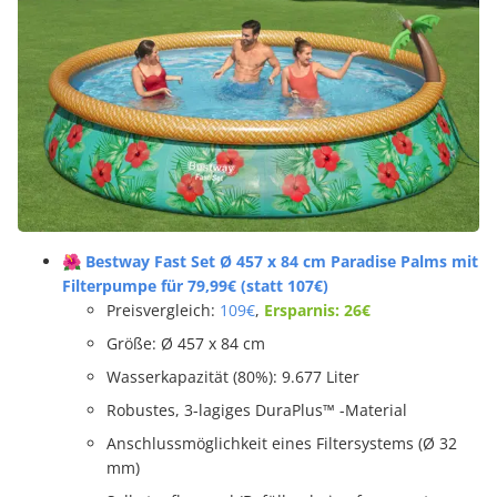
🌺 Bestway Fast Set Ø 457 x 84 cm Paradise Palms mit
Filterpumpe für 79,99€ (statt 107€)
Preisvergleich:
109€
,
Ersparnis: 26€
Größe: Ø 457 x 84 cm
Wasserkapazität (80%): 9.677 Liter
Robustes, 3-lagiges DuraPlus™ -Material
Anschlussmöglichkeit eines Filtersystems (Ø 32
mm)