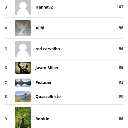
107
3
Hanna92
96
4
Alibi
96
5
red carvalho
95
6
Jason Miller
93
7
Pistauer
90
8
Quasselkiste
86
9
Rookie