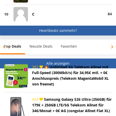
84
10
C
Heartbeats sammeln?
Top Deals
Neuste Deals
Favoriten
Alle anzeigen
397
🔥 Unlimited 5G Telekom Allnet mit
Full-Speed (300Mbit/s) für 34,95€ mtl. + 0€
Anschlusspreis (Telekom MagentaMobil XL
von freenet)
403
Samsung Galaxy S26 Ultra (256GB) für
179€ + 250GB LTE/5G Telekom Allnet für
34€/Monat + 0€ AG (congstar Allnet Flat XL)