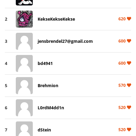
620
2
KekseKekseKekse
600
3
jensbrendel27@gmail.com
600
4
bd4941
570
5
Brehmion
520
6
L0rdM4dd1n
520
7
dStein