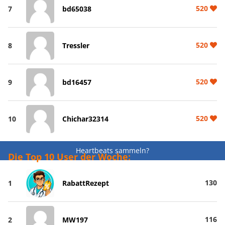
520
7
bd65038
520
8
Tressler
520
9
bd16457
520
10
Chichar32314
Heartbeats sammeln?
Die Top 10 User der Woche:
130
1
RabattRezept
116
2
MW197