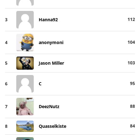
112
3
Hanna92
104
4
anonymoni
103
5
Jason Miller
95
6
C
88
7
DeezNutz
84
8
Quasselkiste