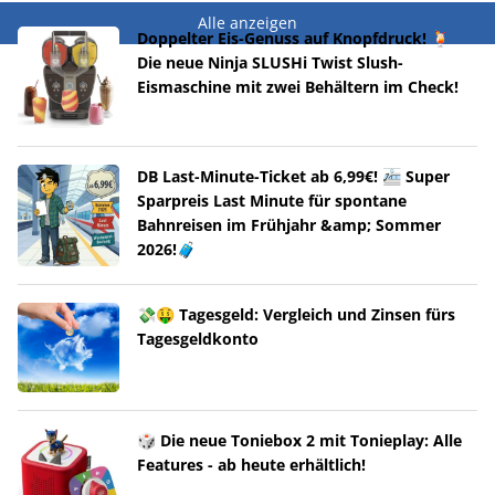
Alle anzeigen
Doppelter Eis-Genuss auf Knopfdruck! 🍹
Die neue Ninja SLUSHi Twist Slush-
Eismaschine mit zwei Behältern im Check!
DB Last-Minute-Ticket ab 6,99€! 🚈 Super
Sparpreis Last Minute für spontane
Bahnreisen im Frühjahr &amp; Sommer
2026!🧳
💸🤑 Tagesgeld: Vergleich und Zinsen fürs
Tagesgeldkonto
🎲 Die neue Toniebox 2 mit Tonieplay: Alle
Features - ab heute erhältlich!