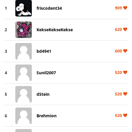
909
1
friscodent34
620
2
KekseKekseKekse
600
3
bd4941
520
4
Sunil2007
520
5
dStein
520
6
Brehmion