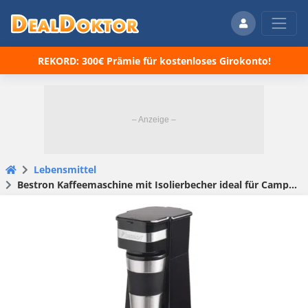
REKORD: 300€ Prämie für kostenloses Girokonto!
Lebensmittel
Bestron Kaffeemaschine mit Isolierbecher ideal für Camping für 18,99€ (statt 23€)