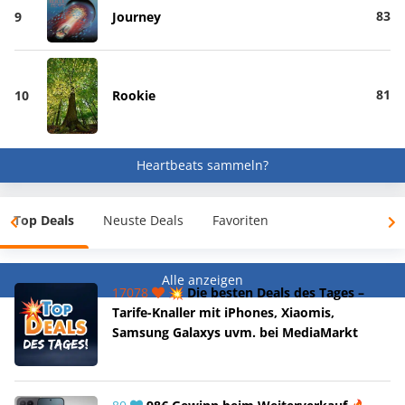
83
9
Journey
81
10
Rookie
Heartbeats sammeln?
Top Deals
Neuste Deals
Favoriten
Alle anzeigen
17078
💥 Die besten Deals des Tages –
Tarife-Knaller mit iPhones, Xiaomis,
Samsung Galaxys uvm. bei MediaMarkt