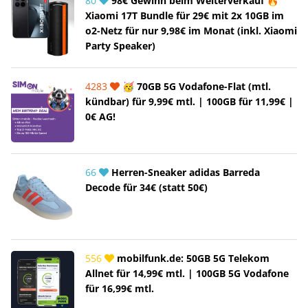
80
98€ Gewinn beim Weiterverkauf 🔥
Xiaomi 17T Bundle für 29€ mit 2x 10GB im
o2-Netz für nur 9,98€ im Monat (inkl. Xiaomi
Party Speaker)
4283
🥳 70GB 5G Vodafone-Flat (mtl.
kündbar) für 9,99€ mtl. | 100GB für 11,99€ |
0€ AG!
66
Herren-Sneaker adidas Barreda
Decode für 34€ (statt 50€)
556
mobilfunk.de: 50GB 5G Telekom
Allnet für 14,99€ mtl. | 100GB 5G Vodafone
für 16,99€ mtl.