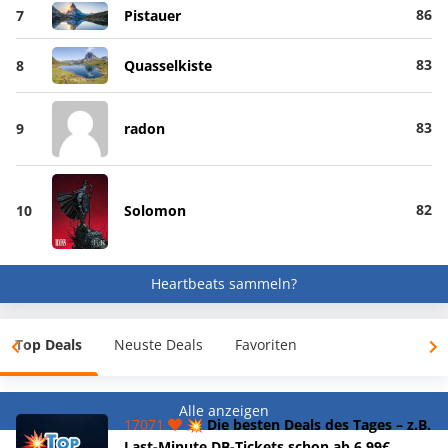
86
7
Pistauer
83
8
Quasselkiste
83
9
radon
82
10
Solomon
Heartbeats sammeln?
Top Deals
Neuste Deals
Favoriten
Alle anzeigen
17071
💥 Die besten Deals des Tages – z.B.
Last-Minute DB-Tickets schon ab 6,99€