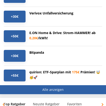
Verivox Unfallversicherung
+30€
E.ON Home & Drive: Strom-HAMMER! ab
+50€
0,20€
/kWh!
Bitpanda
+30€
quirion: ETF-Sparplan mit
175€
Prämien! 🤯
+55€
🥳🚀
Alle anzeigen
Top Ratgeber
Neuste Ratgeber
Favoriten