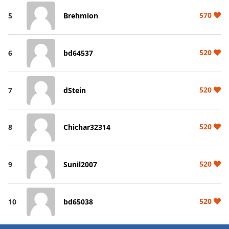
570
5
Brehmion
520
6
bd64537
520
7
dStein
520
8
Chichar32314
520
9
Sunil2007
520
10
bd65038