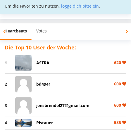
Um die Favoriten zu nutzen,
logge dich bitte ein
.
Heartbeats
Votes
Die Top 10 User der Woche:
620
1
ASTRA.
600
2
bd4941
600
3
jensbrendel27@gmail.com
585
4
Pistauer