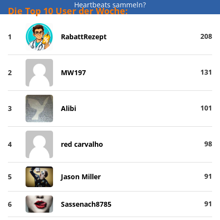
Heartbeats sammeln?
Die Top 10 User der Woche:
208
1
RabattRezept
131
2
MW197
101
3
Alibi
98
4
red carvalho
91
5
Jason Miller
91
6
Sassenach8785