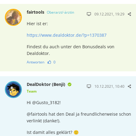
fairtools
Oberarzt/-ärztin
09.12.2021, 19:29
Hier ist er:
https://www.dealdoktor.de/?p=1370387
Findest du auch unter den Bonusdeals von
Dealdoktor.
Antworten
0
DealDoktor (Benji)
10.12.2021, 10:40
Team
Hi @Gusto_3182!
@fairtools hat den Deal ja freundlicherweise schon
verlinkt (danke!).
Ist damit alles geklärt? 🙂