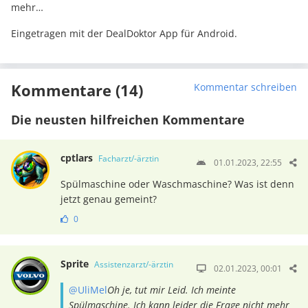
mehr…
Eingetragen mit der DealDoktor App für Android.
Kommentare (14)
Kommentar schreiben
Die neusten hilfreichen Kommentare
cptlars
Facharzt/-ärztin
01.01.2023, 22:55
Spülmaschine oder Waschmaschine? Was ist denn
jetzt genau gemeint?
0
Sprite
Assistenzarzt/-ärztin
02.01.2023, 00:01
@UliMel
Oh je, tut mir Leid. Ich meinte
Spülmaschine. Ich kann leider die Frage nicht mehr