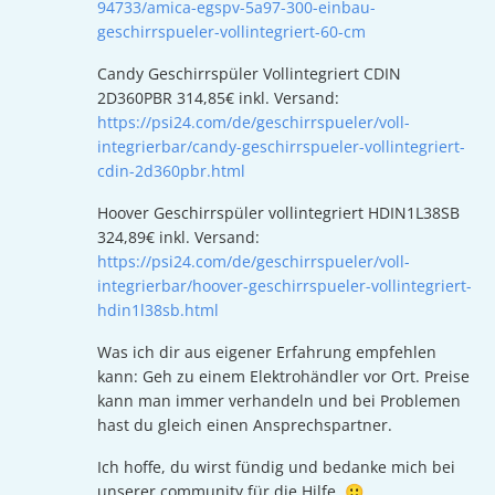
94733/amica-egspv-5a97-300-einbau-
geschirrspueler-vollintegriert-60-cm
Candy Geschirrspüler Vollintegriert CDIN
2D360PBR 314,85€ inkl. Versand:
https://psi24.com/de/geschirrspueler/voll-
integrierbar/candy-geschirrspueler-vollintegriert-
cdin-2d360pbr.html
Hoover Geschirrspüler vollintegriert HDIN1L38SB
324,89€ inkl. Versand:
https://psi24.com/de/geschirrspueler/voll-
integrierbar/hoover-geschirrspueler-vollintegriert-
hdin1l38sb.html
Was ich dir aus eigener Erfahrung empfehlen
kann: Geh zu einem Elektrohändler vor Ort. Preise
kann man immer verhandeln und bei Problemen
hast du gleich einen Ansprechspartner.
Ich hoffe, du wirst fündig und bedanke mich bei
unserer community für die Hilfe. 🙂