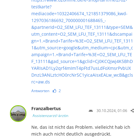
testkarte?
mediacode=10322406674_121851379086_kwd-
1297036186692_700000001688465_-
&partnerId=O2_SEM_LFU_TEF_13111&type=SEM&
utm_content=O2_SEM_LFU_TEF_13111&dscampai
gn=1.+Brand+Tarife+%3E+O2_SEM_LFU_TEF_1311
1&utm_source=google&utm_medium=cpc&utm_c
ampaign=1.+Brand+Tarife+%3E+O2_SEM_LFU_TE
F_13111&gad_source=1&gclid=Cj0KCQjwj4K5BhD
YARIsAD1Ly2qrf4mImT4pFtd7usLdFoXmsrPvbUX
DnzL9ANLztcHO0rcNrSC1yicaAisxEALw_wcB&gcls
rc=aw.ds
Antworten
2
Franzalbertus
30.10.2024, 01:06
Assistenzarzt/-ärztin
Ne, das ist nicht das Problem. vielleicht hab ich
mich auch nicht deutlich ausgedrückt.