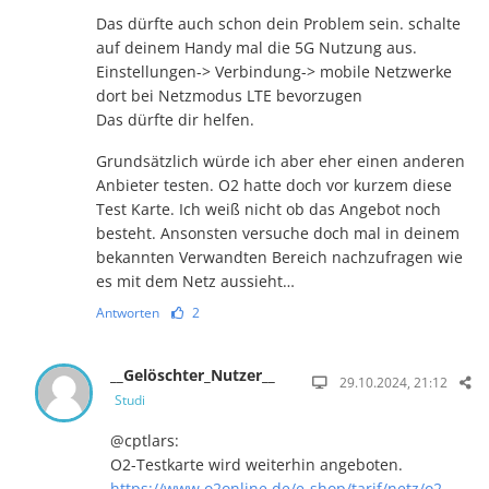
Das dürfte auch schon dein Problem sein. schalte
auf deinem Handy mal die 5G Nutzung aus.
Einstellungen-> Verbindung-> mobile Netzwerke
dort bei Netzmodus LTE bevorzugen
Das dürfte dir helfen.
Grundsätzlich würde ich aber eher einen anderen
Anbieter testen. O2 hatte doch vor kurzem diese
Test Karte. Ich weiß nicht ob das Angebot noch
besteht. Ansonsten versuche doch mal in deinem
bekannten Verwandten Bereich nachzufragen wie
es mit dem Netz aussieht…
Antworten
2
__Gelöschter_Nutzer__
29.10.2024, 21:12
Studi
@cptlars:
O2-Testkarte wird weiterhin angeboten.
https://www.o2online.de/e-shop/tarif/netz/o2-