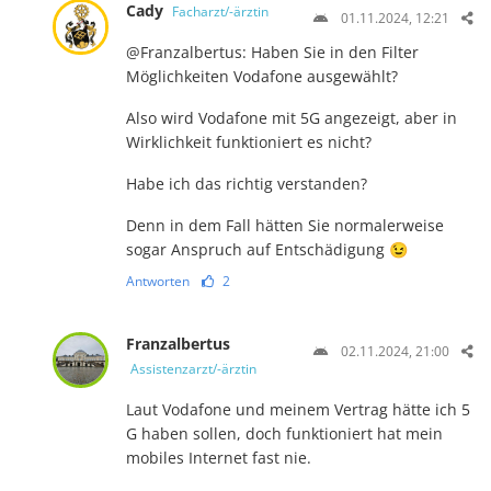
Cady
Facharzt/-ärztin
01.11.2024, 12:21
​@F​r​a​n​z​a​l​b​e​r​t​u​s​: Haben Sie in den Filter
Möglichkeiten Vodafone ausgewählt?
Also wird Vodafone mit 5G angezeigt, aber in
Wirklichkeit funktioniert es nicht?
Habe ich das richtig verstanden?
Denn in dem Fall hätten Sie normalerweise
sogar Anspruch auf Entschädigung 😉
Antworten
2
Franzalbertus
02.11.2024, 21:00
Assistenzarzt/-ärztin
Laut Vodafone und meinem Vertrag hätte ich 5
G haben sollen, doch funktioniert hat mein
mobiles Internet fast nie.