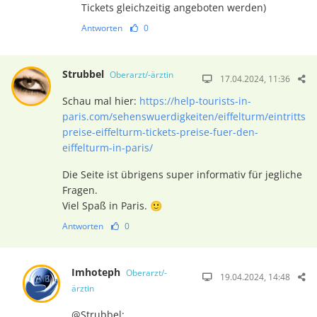
Tickets gleichzeitig angeboten werden)
Antworten
0
Strubbel
Oberarzt/-ärztin
17.04.2024, 11:36
Schau mal hier:
https://help-tourists-in-
paris.com/sehenswuerdigkeiten/eiffelturm/eintritts
preise-eiffelturm-tickets-preise-fuer-den-
eiffelturm-in-paris/
Die Seite ist übrigens super informativ für jegliche
Fragen.
Viel Spaß in Paris. 🙂
Antworten
0
Imhoteph
Oberarzt/-
19.04.2024, 14:48
ärztin
@Strubbel: