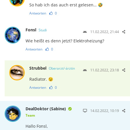
So hab ich das auch erst gelesen… 🤣
Antworten
0
Fonsl
Studi
11.02.2022, 21:44
Wie heißt es denn jetzt? Elektroheizung?
Antworten
0
Strubbel
Oberarzt/-ärztin
11.02.2022, 23:18
Radiator. 😉
Antworten
0
DealDoktor (Sabine)
14.02.2022, 10:19
Team
Hallo Fonsl,