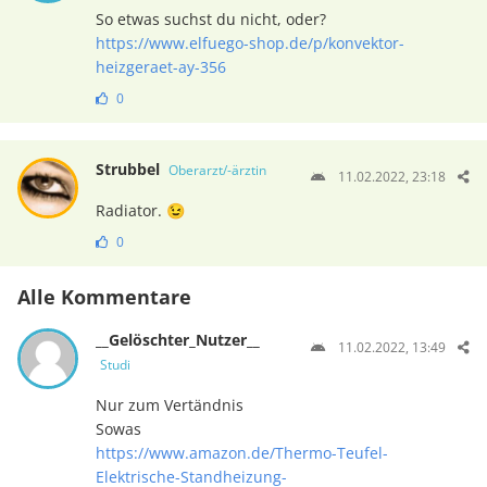
So etwas suchst du nicht, oder?
https://www.elfuego-shop.de/p/konvektor-
heizgeraet-ay-356
0
Strubbel
Oberarzt/-ärztin
11.02.2022, 23:18
Radiator. 😉
0
Alle Kommentare
__Gelöschter_Nutzer__
11.02.2022, 13:49
Studi
Nur zum Vertändnis
Sowas
https://www.amazon.de/Thermo-Teufel-
Elektrische-Standheizung-