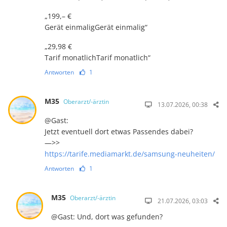
„199,– €
Gerät einmaligGerät einmalig“
„29,98 €
Tarif monatlichTarif monatlich“
Antworten
1
M35
Oberarzt/-ärztin
13.07.2026, 00:38
@Gast:
Jetzt eventuell dort etwas Passendes dabei?
—>>
https://tarife.mediamarkt.de/samsung-neuheiten/
Antworten
1
M35
Oberarzt/-ärztin
21.07.2026, 03:03
@Gast: Und, dort was gefunden?