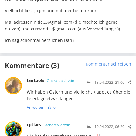
Vielleicht liest ja jemand mit, der helfen kann.
Mailadressen nitia…
.@gmail.com
(die möchte ich gerne
nutzen) und cuawind…@gmail.com (aus Verzweiflung ;-))
Ich sag schonmal herzlichen Dank!!
Kommentare (3)
Kommentar schreiben
fairtools
Oberarzt/-ärztin
18.04.2022, 21:00
Wir haben Ostern und vielleicht klappt es über die
Feiertage etwas länger…
Antworten
0
cptlars
Facharzt/-ärztin
19.04.2022, 06:29