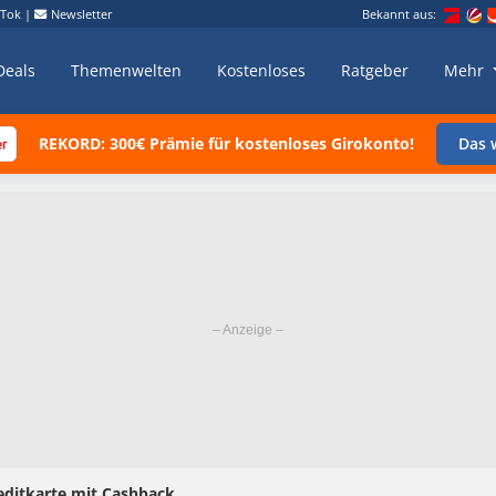
kTok
|
Newsletter
Bekannt aus:
Deals
Themenwelten
Kostenloses
Ratgeber
Mehr
REKORD: 300€ Prämie für kostenloses Girokonto!
Das w
editkarte mit Cashback