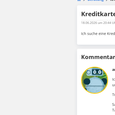
Kreditkart
18.06.2026
um 20:44 U
Ich suche eine Kre
Kommentare
a
I
u
T
S
T