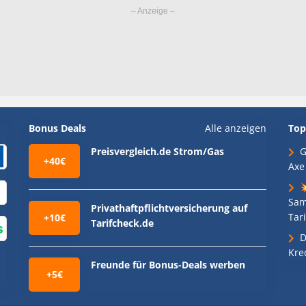
Bonus Deals
Alle anzeigen
Top
Preisvergleich.de Strom/Gas
G
+40€
Axe

Sam
Privathaftpflichtversicherung auf
Tari
+10€
Tarifcheck.de
D
Kre
Freunde für Bonus-Deals werben
+5€