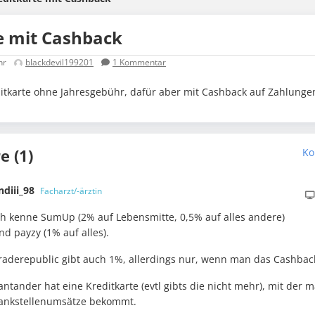
e mit Cashback
hr
blackdevil199201
1
Kommentar
ditkarte ohne Jahresgebühr, dafür aber mit Cashback auf Zahlunge
 (1)
Ko
ndiii_98
Facharzt/-ärztin
ch kenne SumUp (2% auf Lebensmitte, 0,5% auf alles andere)
nd payzy (1% auf alles).
raderepublic gibt auch 1%, allerdings nur, wenn man das Cashback 
antander hat eine Kreditkarte (evtl gibts die nicht mehr), mit der 
ankstellenumsätze bekommt.