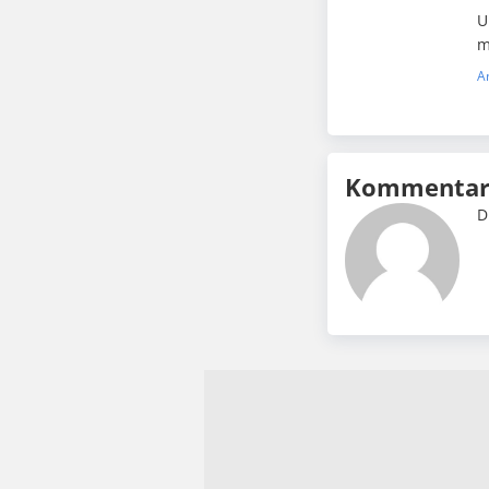
U
m
A
Kommentar 
D