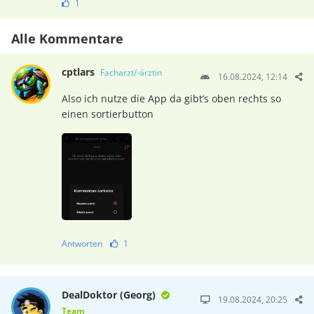
1
Alle Kommentare
cptlars
Facharzt/-ärztin
16.08.2024, 12:14
Also ich nutze die App da gibt’s oben rechts so
einen sortierbutton
Antworten
1
DealDoktor (Georg)
19.08.2024, 20:25
Team