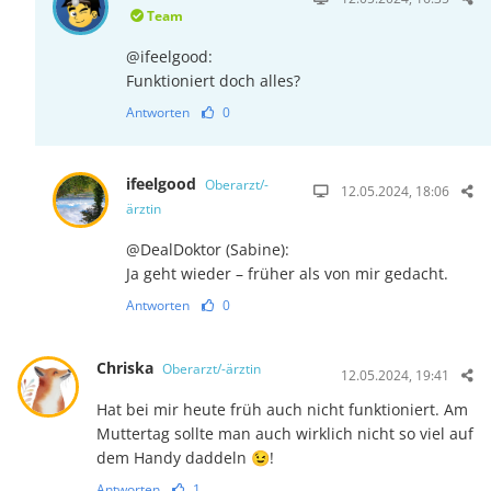
Team
@ifeelgood:
Funktioniert doch alles?
Antworten
0
ifeelgood
Oberarzt/-
12.05.2024, 18:06
ärztin
@DealDoktor (Sabine):
Ja geht wieder – früher als von mir gedacht.
Antworten
0
Chriska
Oberarzt/-ärztin
12.05.2024, 19:41
Hat bei mir heute früh auch nicht funktioniert. Am
Muttertag sollte man auch wirklich nicht so viel auf
dem Handy daddeln 😉!
Antworten
1