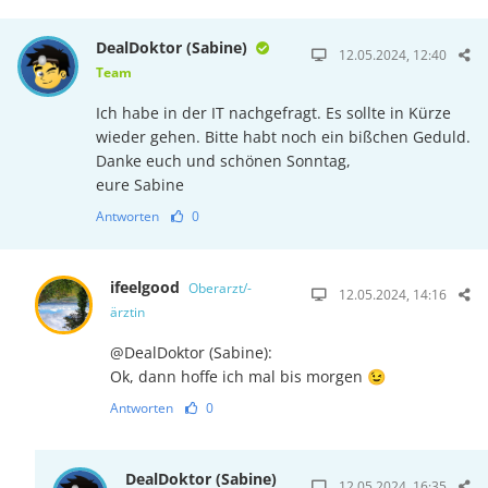
DealDoktor (Sabine)
12.05.2024, 12:40
Team
Ich habe in der IT nachgefragt. Es sollte in Kürze
wieder gehen. Bitte habt noch ein bißchen Geduld.
Danke euch und schönen Sonntag,
eure Sabine
Antworten
0
ifeelgood
Oberarzt/-
12.05.2024, 14:16
ärztin
@DealDoktor (Sabine):
Ok, dann hoffe ich mal bis morgen 😉
Antworten
0
DealDoktor (Sabine)
12.05.2024, 16:35