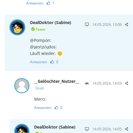
Antworten
1
DealDoktor (Sabine)
14.05.2024, 13:06
Team
@Pompon:
@ʇɐɔ!ʇs!ɥdos:
Läuft wieder. 🙂
Antworten
0
__Gelöschter_Nutzer__
14.05.2024, 14:03
Studi
Merci.
Antworten
0
DealDoktor (Sabine)
14.05.2024, 14:05