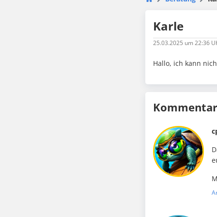
Karle
25.03.2025
um 22:36 U
Hallo, ich kann ni
Kommentare
c
D
e
M
A