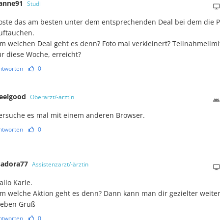
anne91
Studi
oste das am besten unter dem entsprechenden Deal bei dem die 
uftauchen.
m welchen Deal geht es denn? Foto mal verkleinert? Teilnahmelimit 
ür diese Woche, erreicht?
ntworten
0
feelgood
Oberarzt/-ärztin
ersuche es mal mit einem anderen Browser.
ntworten
0
sadora77
Assistenzarzt/-ärztin
allo Karle.
m welche Aktion geht es denn? Dann kann man dir gezielter weiter
ieben Gruß
ntworten
0