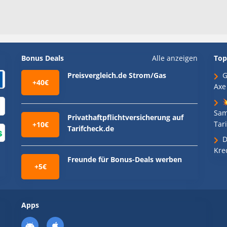
Bonus Deals
Alle anzeigen
Top
Preisvergleich.de Strom/Gas
G
+40€
Axe

Sam
Privathaftpflichtversicherung auf
Tari
+10€
Tarifcheck.de
D
Kre
Freunde für Bonus-Deals werben
+5€
Apps