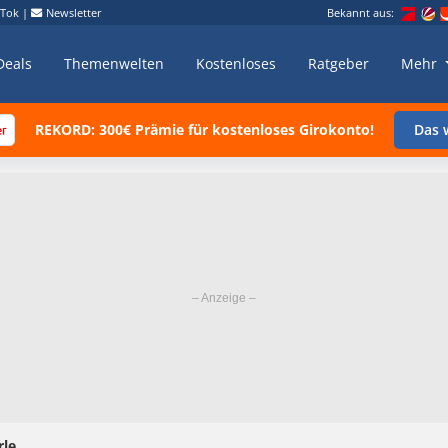
kTok
|
Newsletter
Bekannt aus:
Deals
Themenwelten
Kostenloses
Ratgeber
Mehr
REKORD: 300€ Prämie für kostenloses Girokonto!
Das w
rle