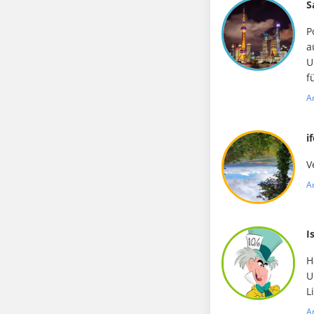
S
P
a
U
f
A
i
V
A
I
H
U
L
A