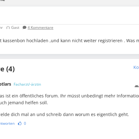
hr
Gast
4
Kommentare
cht kassenbon hochladen ,und kann nicht weiter registrieren . Wa
 (4)
Ko
ptlars
Facharzt/-ärztin
as ist ein öffentliches forum. Ihr müsst unbedingt mehr Informat
uch jemand helfen soll.
elde dich mal an und schreib dann worum es eigentlich geht.
ntworten
0