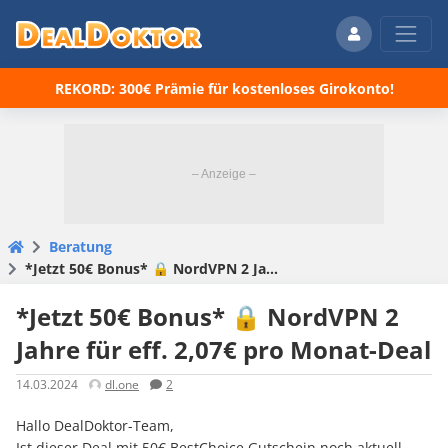
REKORD: 300€ Prämie für kostenloses Girokonto!
Beratung
*Jetzt 50€ Bonus* 🔒 NordVPN 2 Jahre für eff. 2,07€ pro Monat-Deal
*Jetzt 50€ Bonus* 🔒 NordVPN 2
Jahre für eff. 2,07€ pro Monat-Deal
14.03.2024
dl.one
2
Hallo DealDoktor-Team,
Ist dieser Deal mit 50€ BestChoice Gutschein noch aktuell