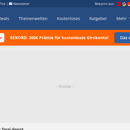
kTok
|
Newsletter
Bekannt aus:
Deals
Themenwelten
Kostenloses
Ratgeber
Mehr
REKORD: 300€ Prämie für kostenloses Girokonto!
Das w
g Deal depot