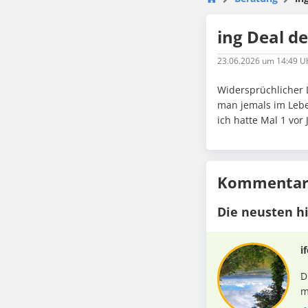
ing Deal d
23.06.2026
um 14:49 U
Widersprüchlicher D
man jemals im Lebe
ich hatte Mal 1 vor 
Kommentare
Die neusten h
i
D
m