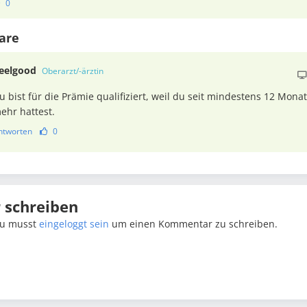
0
are
feelgood
Oberarzt/-ärztin
u bist für die Prämie qualifiziert, weil du seit mindestens 12 Mon
ehr hattest.
ntworten
0
schreiben
u musst
eingeloggt sein
um einen Kommentar zu schreiben.