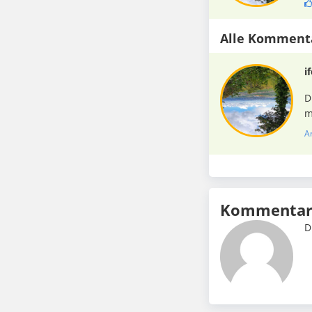
Alle Komment
i
D
m
A
Kommentar 
D