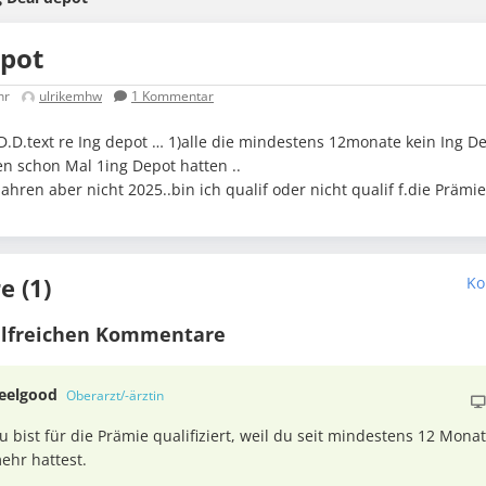
epot
hr
ulrikemhw
1
Kommentar
.D.text re Ing depot … 1)alle die mindestens 12monate kein Ing De
n schon Mal 1ing Depot hatten ..
Jahren aber nicht 2025..bin ich qualif oder nicht qualif f.die Prämie
 (1)
Ko
ilfreichen Kommentare
feelgood
Oberarzt/-ärztin
u bist für die Prämie qualifiziert, weil du seit mindestens 12 Mon
ehr hattest.