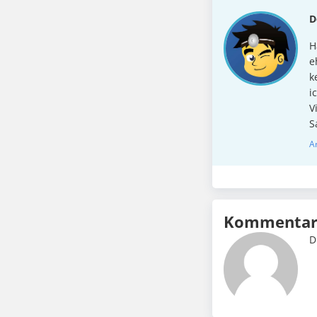
D
H
e
k
i
V
S
A
Kommentar 
D