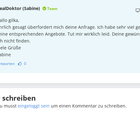
ealDoktor (Sabine)
Team
allo gilka,
hrlich gesagt überfordert mich deine Anfrage. Ich habe sehr viel g
eine entsprechenden Angebote. Tut mir wirklich leid. Deine gewü
ch nicht finden.
iele Grüße
abine
ntworten
0
schreiben
u musst
eingeloggt sein
um einen Kommentar zu schreiben.