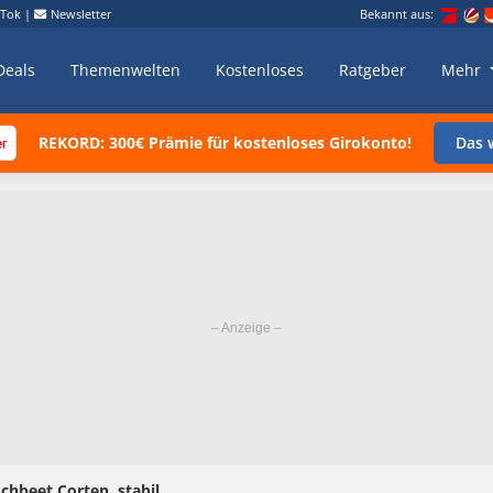
kTok
|
Newsletter
Bekannt aus:
Deals
Themenwelten
Kostenloses
Ratgeber
Mehr
REKORD: 300€ Prämie für kostenloses Girokonto!
Das w
chbeet Corten. stabil