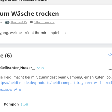
zum Wäsche trocken
hr
Thomas115
6
Kommentare
gang. welches könnt ihr mir empfehlen
 (6)
Ko
_Gelöschter_Nutzer__
Studi
ie Heidi macht bei mir, zumindest beim Camping, einen guten Job.
ttps://heidi-mode.de/products/heidi-compact-tragbarer-wschetroc
ntworten
0
Pompon
Studi