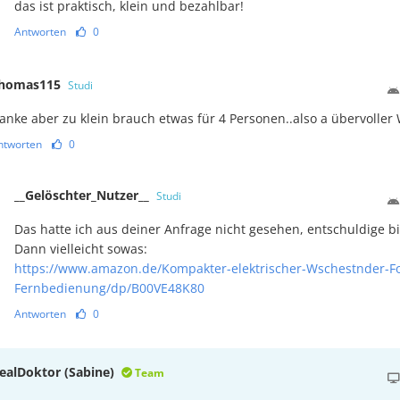
das ist praktisch, klein und bezahlbar!
Antworten
0
homas115
Studi
anke aber zu klein brauch etwas für 4 Personen..also a übervoller
ntworten
0
__Gelöschter_Nutzer__
Studi
Das hatte ich aus deiner Anfrage nicht gesehen, entschuldige bi
Dann vielleicht sowas:
https://www.amazon.de/Kompakter-elektrischer-Wschestnder-F
Fernbedienung/dp/B00VE48K80
Antworten
0
ealDoktor (Sabine)
Team