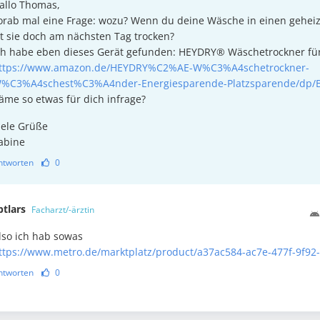
allo Thomas,
orab mal eine Frage: wozu? Wenn du deine Wäsche in einen gehei
st sie doch am nächsten Tag trocken?
ch habe eben dieses Gerät gefunden: HEYDRY® Wäschetrockner fü
ttps://www.amazon.de/HEYDRY%C2%AE-W%C3%A4schetrockner-
%C3%A4schest%C3%A4nder-Energiesparende-Platzsparende/dp/B
äme so etwas für dich infrage?
iele Grüße
abine
ntworten
0
ptlars
Facharzt/-ärztin
lso ich hab sowas
ttps://www.metro.de/marktplatz/product/a37ac584-ac7e-477f-9f92
ntworten
0