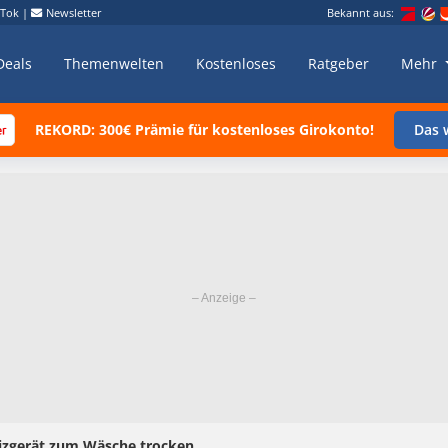
kTok
|
Newsletter
Bekannt aus:
Deals
Themenwelten
Kostenloses
Ratgeber
Mehr
REKORD: 300€ Prämie für kostenloses Girokonto!
Das w
izgerät zum Wäsche trocken