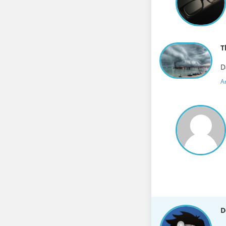
T
D
A
D