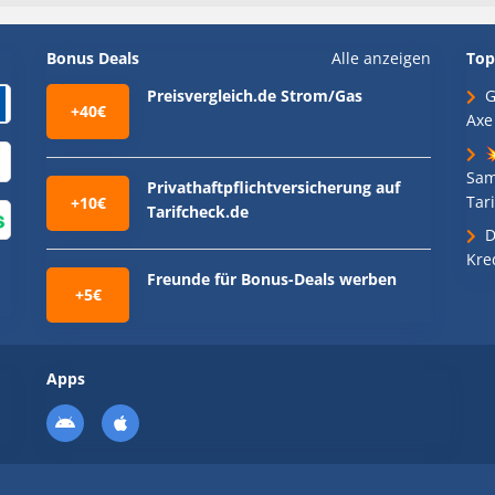
Bonus Deals
Alle anzeigen
Top
Preisvergleich.de Strom/Gas
G
+40€
Axe

Sam
Privathaftpflichtversicherung auf
Tari
+10€
Tarifcheck.de
D
Kre
Freunde für Bonus-Deals werben
+5€
Apps