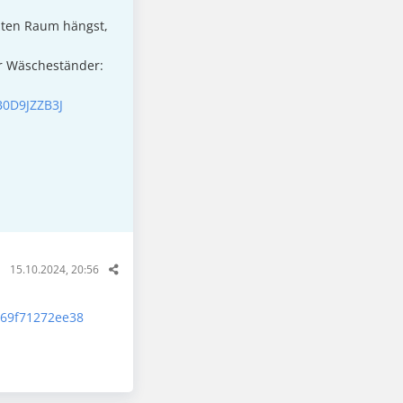
zten Raum hängst,
r Wäscheständer:
0D9JZZB3J
15.10.2024, 20:56
-69f71272ee38