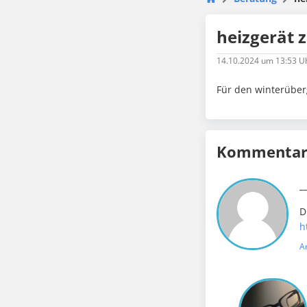
heizgerät 
14.10.2024
um 13:53 U
Für den winterüber
Kommentare
_
D
h
A