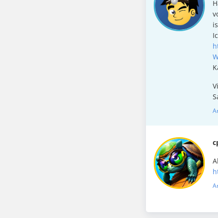
H
v
i
I
h
W
K
V
S
A
c
A
h
A