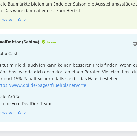
iele Baumärkte bieten am Ende der Saison die Ausstellungsstücke
n. Das wäre dann aber erst zum Herbst.
ntworten
0
ealDoktor (Sabine)
Team
allo Gast,
s tut mir leid, auch ich kann keinen besseren Preis finden. Wenn d
ähe hast wende dich doch dort an einen Berater. Vielleicht hast d
ir dort 15% Rabatt sichern, falls sie dir das Haus bestellen:
ttps://www.obi.de/pages/fruehplanervorteil
iele Grüße
abine vom DealDok-Team
ntworten
0