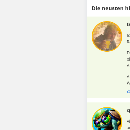
Die neusten h
f
I
R
D
o
A
A
W
c
V
a