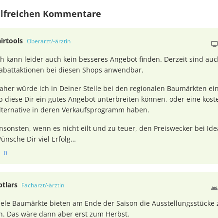
ilfreichen Kommentare
airtools
Oberarzt/-ärztin
ch kann leider auch kein besseres Angebot finden. Derzeit sind auc
abattaktionen bei diesen Shops anwendbar.
aher würde ich in Deiner Stelle bei den regionalen Baumärkten ei
b diese Dir ein gutes Angebot unterbreiten können, oder eine kos
lternative in deren Verkaufsprogramm haben.
nsonsten, wenn es nicht eilt und zu teuer, den Preiswecker bei Idea
ünsche Dir viel Erfolg…
0
ptlars
Facharzt/-ärztin
iele Baumärkte bieten am Ende der Saison die Ausstellungsstücke
n. Das wäre dann aber erst zum Herbst.