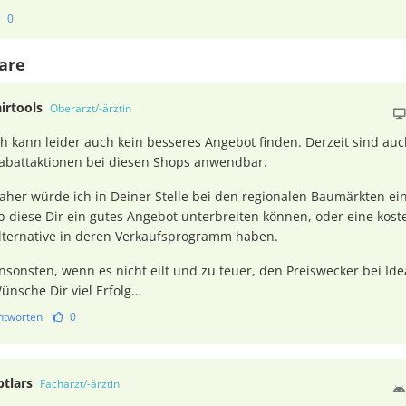
0
are
airtools
Oberarzt/-ärztin
ch kann leider auch kein besseres Angebot finden. Derzeit sind auc
abattaktionen bei diesen Shops anwendbar.
aher würde ich in Deiner Stelle bei den regionalen Baumärkten ei
b diese Dir ein gutes Angebot unterbreiten können, oder eine kos
lternative in deren Verkaufsprogramm haben.
nsonsten, wenn es nicht eilt und zu teuer, den Preiswecker bei Idea
ünsche Dir viel Erfolg…
ntworten
0
ptlars
Facharzt/-ärztin