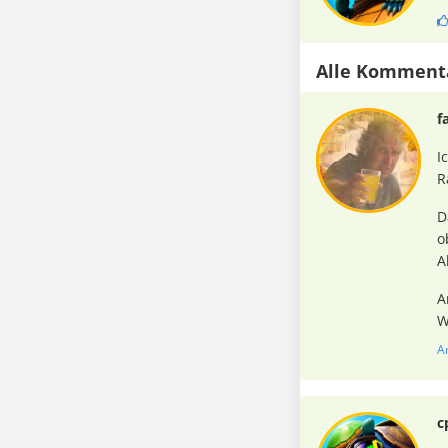
Alle Komment
f
I
R
D
o
A
A
W
A
c