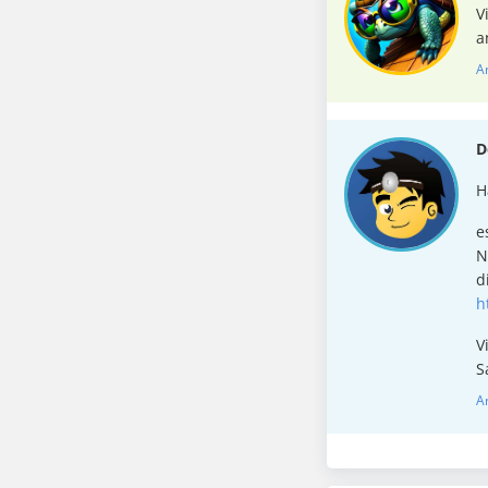
V
a
A
D
H
e
N
d
h
V
S
A