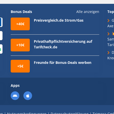
Bonus Deals
Alle anzeigen
Top
Preisvergleich.de Strom/Gas
G
+40€
Axe

Sam
Privathaftpflichtversicherung auf
Tari
+10€
Tarifcheck.de
D
Kre
Freunde für Bonus-Deals werben
+5€
Apps
en
|
Nutzungsbedingungen
|
Datenschutzerklärung
|
Trimexa Gm