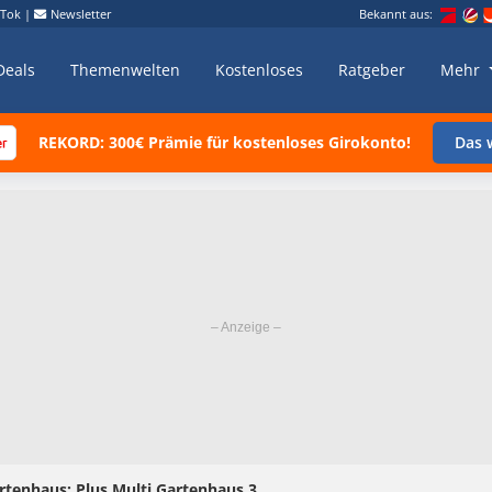
kTok
|
Newsletter
Bekannt aus:
Deals
Themenwelten
Kostenloses
Ratgeber
Mehr
REKORD: 300€ Prämie für kostenloses Girokonto!
Das w
rtenhaus: Plus Multi Gartenhaus 3