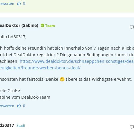
ntworten
0
ealDoktor (Sabine)
Team
allo bd30317,
ch hoffe deine Freundin hat sich innerhalb von 7 Tagen nach Klick
ink bei DealDoktor registriert? Die genauen Bedingungen kannst d
achlesen:
https://www.dealdoktor.de/schnaeppchen-sonstiges/dea
euigkeiten/freunde-werben-bonus-deal/
nsonsten hat fairtools (Danke 🙂 ) bereits das Wichtigste erwähnt.
iele Grüße
abine vom DealDok-Team
ntworten
0
d30317
Studi