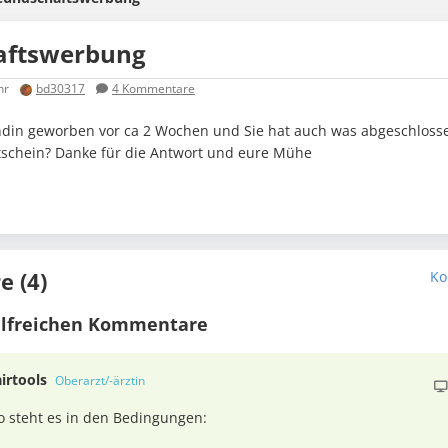
aftswerbung
hr
bd30317
4
Kommentare
undin geworben vor ca 2 Wochen und Sie hat auch was abgeschlo
tschein? Danke für die Antwort und eure Mühe
 (4)
Ko
ilfreichen Kommentare
airtools
Oberarzt/-ärztin
o steht es in den Bedingungen: