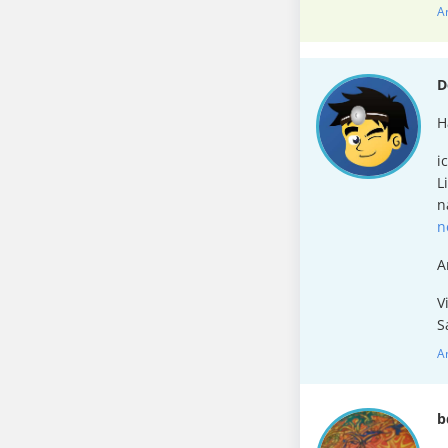
A
D
H
i
L
n
n
A
V
S
A
b