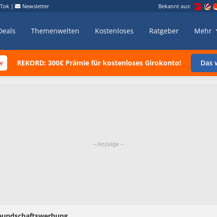
kTok
|
Newsletter
Bekannt aus:
Deals
Themenwelten
Kostenloses
Ratgeber
Mehr
REKORD: 300€ Prämie für kostenloses Girokonto!
Das w
eundschaftswerbung