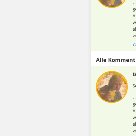
„
g
A
w
a
v
Alle Komment
f
S
„
g
A
w
a
v