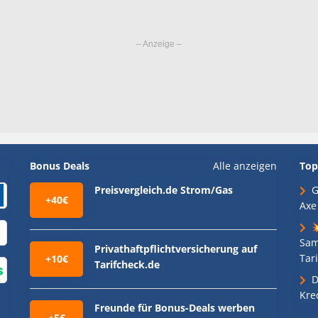
Bonus Deals
Alle anzeigen
Top
Preisvergleich.de Strom/Gas
G
+40€
Axe

Sam
Privathaftpflichtversicherung auf
Tari
+10€
Tarifcheck.de
D
Kre
Freunde für Bonus-Deals werben
+5€