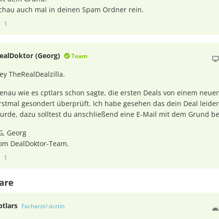
chau auch mal in deinen Spam Ordner rein.
1
ealDoktor (Georg)
Team
ey TheRealDealzilla.
enau wie es cptlars schon sagte, die ersten Deals von einem neu
rstmal gesondert überprüft. Ich habe gesehen das dein Deal leider
urde, dazu solltest du anschließend eine E-Mail mit dem Grund
G, Georg
om DealDoktor-Team.
1
are
ptlars
Facharzt/-ärztin