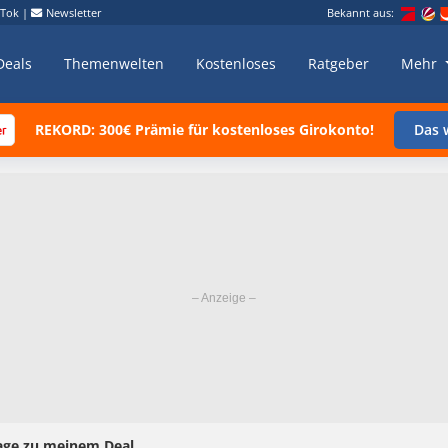
kTok
|
Newsletter
Bekannt aus:
Deals
Themenwelten
Kostenloses
Ratgeber
Mehr
REKORD: 300€ Prämie für kostenloses Girokonto!
Das w
age zu meinem Deal