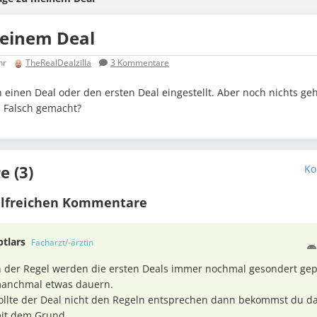
meinem Deal
hr
TheRealDealzilla
3
Kommentare
n einen Deal oder den ersten Deal eingestellt. Aber noch nichts ge
s Falsch gemacht?
 (3)
Ko
ilfreichen Kommentare
ptlars
Facharzt/-ärztin
n der Regel werden die ersten Deals immer nochmal gesondert gep
anchmal etwas dauern.
ollte der Deal nicht den Regeln entsprechen dann bekommst du da
it dem Grund.