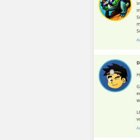
I
m
S
m
S
A
D
H
G
e
w
L
v
A