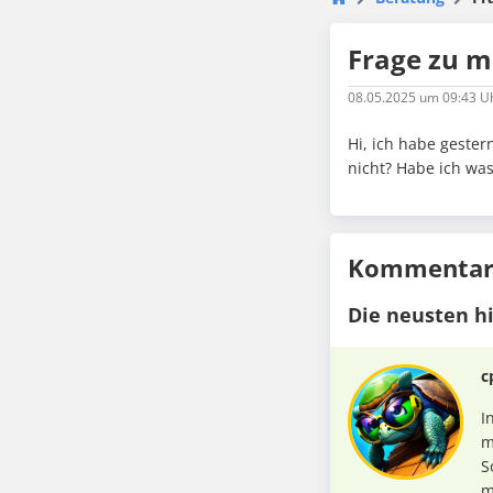
Frage zu 
08.05.2025
um 09:43 U
Hi, ich habe gester
nicht? Habe ich wa
Kommentare
Die neusten h
c
I
m
S
m