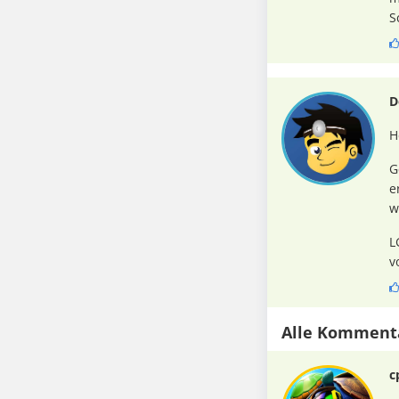
S
D
H
G
e
w
L
v
Alle Komment
c