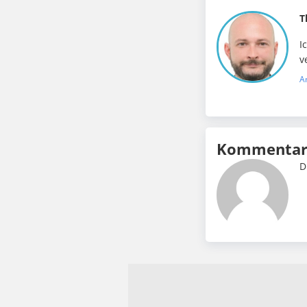
T
I
v
A
Kommentar 
D