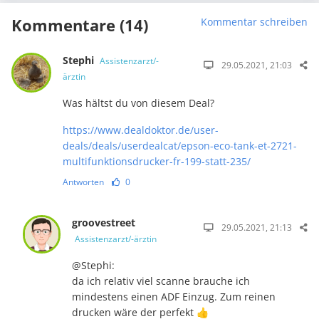
Kommentare (14)
Kommentar schreiben
Stephi
Assistenzarzt/-
29.05.2021, 21:03
ärztin
Was hältst du von diesem Deal?
https://www.dealdoktor.de/user-
deals/deals/userdealcat/epson-eco-tank-et-2721-
multifunktionsdrucker-fr-199-statt-235/
Antworten
0
groovestreet
29.05.2021, 21:13
Assistenzarzt/-ärztin
@Stephi:
da ich relativ viel scanne brauche ich
mindestens einen ADF Einzug. Zum reinen
drucken wäre der perfekt 👍