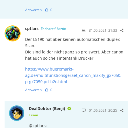
Antworten
0
cptlars
Facharzt/-ärztin
31.05.2021, 21:33
Der L5190 hat aber keinen automatischen duplex
Scan.
Die sind leider nicht ganz so preiswert. Aber canon
hat auch solche Tintentank Drucker
https://www.bueromarkt-
ag.de/multifunktionsgeraet_canon_maxify_gx7050,
p-gx7050,pd-b2c.html
Antworten
0
DealDoktor (Benji)
01.06.2021, 20:25
Team
@cptlars: