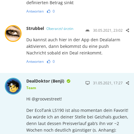
definierten Betrag sinkt
Antworten
0
Strubbel
Oberarzt/-ärztin
30.05.2021, 23:02
Du kannst auch hier in der App den Dealalarm
aktivieren, dann bekommst du eine push
Nachricht sobald ein Deal reinkommt.
Antworten
0
DealDoktor (Benji)
31.05.2021, 17:27
Team
Hi @groovestreet!
Der EcoTank L5190 ist also momentan dein Favorit!
Da würde ich an deiner Stelle bei Geizhals gucken,
denn laut dessen Preisverlauf gab’s ihn vor ~2
Wochen noch deutlich günstiger (s. Anhang):