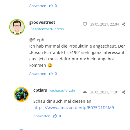
Antworten
0
groovestreet
29.05.2021, 22:04
Assistenzarzt/-ärztin
@Stephi:
ich hab mir mal die Produktlinie angeschaut. Der
„Epson EcoTank ET-L5190“ sieht ganz interessant
aus. Jetzt muss dafür nur noch ein Angebot
kommen 😀
Antworten
0
cptlars
Facharzt/-ärztin
30.05.2021, 11:01
Schau dir auch mal diesen an
https://www.amazon.de/dp/B075D1D1M9
Antworten
0