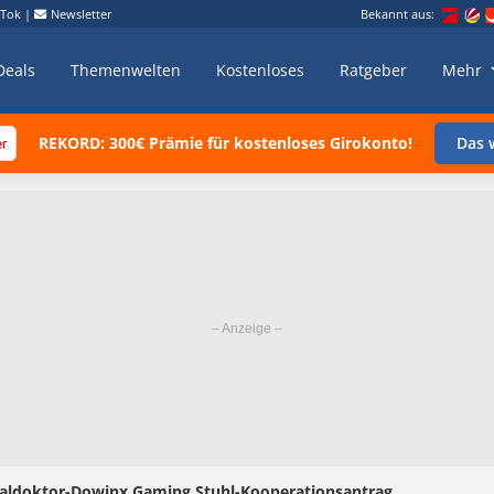
kTok
|
Newsletter
Bekannt aus:
Deals
Themenwelten
Kostenloses
Ratgeber
Mehr
REKORD: 300€ Prämie für kostenloses Girokonto!
Das w
aldoktor-Dowinx Gaming Stuhl-Kooperationsantrag