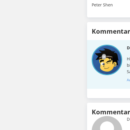
Peter Shen
Kommentare
D
H
b
S
A
Kommentar 
D