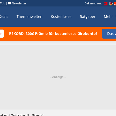
kTok
|
Newsletter
Bekannt aus:
Deals
Themenwelten
Kostenloses
Ratgeber
Mehr
REKORD: 300€ Prämie für kostenloses Girokonto!
Das w
al mit Zeitschrift „Stern“