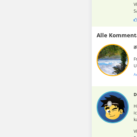
V
S
Alle Komment
i
F
U
A
D
H
i
k
V