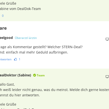
iele Grüße
abine vom DealDok-Team
0
are
feelgood
Oberarzt/-ärztin
rage als Kommentar gestellt? Welcher STERN-Deal?
nd: einfach mal mehr Geduld aufbringen.
ntworten
1
ealDoktor (Sabine)
Team
allo Gast,
ch weiß leider nicht genau, was du meinst. Melde dich gerne koste
annst du hier antworten.
iele Grüße