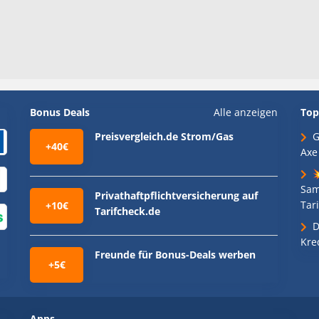
Bonus Deals
Alle anzeigen
Top
Preisvergleich.de Strom/Gas
G
+40€
Axe

Sam
Privathaftpflichtversicherung auf
Tari
+10€
Tarifcheck.de
D
Kre
Freunde für Bonus-Deals werben
+5€
Apps