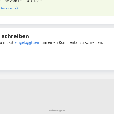
abine vom DealDok-Team
ntworten
0
schreiben
u musst
eingeloggt sein
um einen Kommentar zu schreiben.