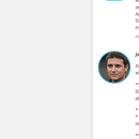
k
a
A
D
m
A
J
F
e
*
D
a
*
*
i
*