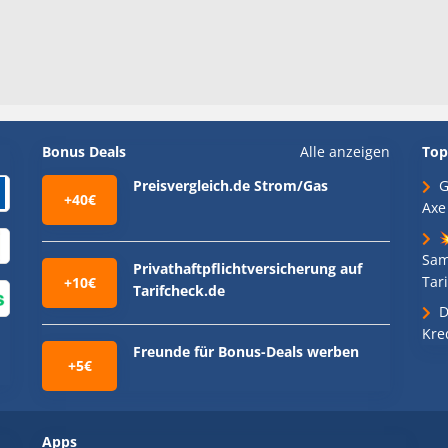
Bonus Deals
Alle anzeigen
Top
Preisvergleich.de Strom/Gas
G
+40€
Axe

Sam
Privathaftpflichtversicherung auf
Tari
+10€
Tarifcheck.de
D
Kre
Freunde für Bonus-Deals werben
+5€
Apps