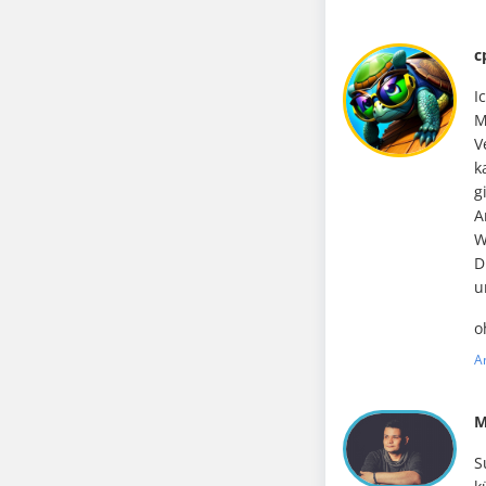
c
I
M
V
k
g
A
W
D
u
o
A
M
S