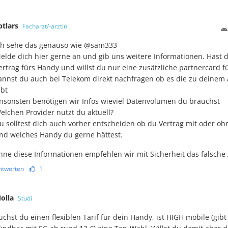
ptlars
Facharzt/-ärztin
ch sehe das genauso wie @sam333
elde dich hier gerne an und gib uns weitere Informationen. Hast d
ertrag fürs Handy und willst du nur eine zusätzliche partnercard 
annst du auch bei Telekom direkt nachfragen ob es die zu deinem 
ibt
nsonsten benötigen wir Infos wieviel Datenvolumen du brauchst
elchen Provider nutzt du aktuell?
u solltest dich auch vorher entscheiden ob du Vertrag mit oder o
nd welches Handy du gerne hättest.
hne diese Informationen empfehlen wir mit Sicherheit das falsche
ntworten
1
olla
Studi
uchst du einen flexiblen Tarif für dein Handy, ist HIGH mobile (gib