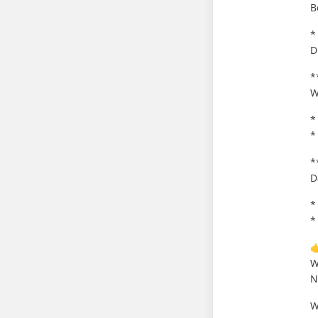
B
*
D
*
W
*
*
*
D
*
*

W
N
W