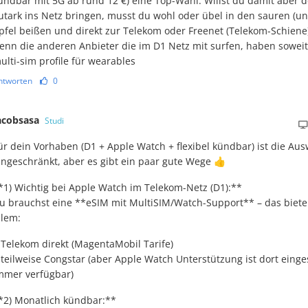
ündbar mit 5G ab rund 12 €) eine Top-Wahl. Willst du damit aber 
utark ins Netz bringen, musst du wohl oder übel in den sauren (u
pfel beißen und direkt zur Telekom oder Freenet (Telekom-Schiene
enn die anderen Anbieter die im D1 Netz mit surfen, haben soweit
ulti-sim profile für wearables
ntworten
0
acobsasa
Studi
ür dein Vorhaben (D1 + Apple Watch + flexibel kündbar) ist die Au
ingeschränkt, aber es gibt ein paar gute Wege 👍
*1) Wichtig bei Apple Watch im Telekom-Netz (D1):**
u brauchst eine **eSIM mit MultiSIM/Watch-Support** – das biete
llem:
 Telekom direkt (MagentaMobil Tarife)
 teilweise Congstar (aber Apple Watch Unterstützung ist dort einge
mmer verfügbar)
*2) Monatlich kündbar:**