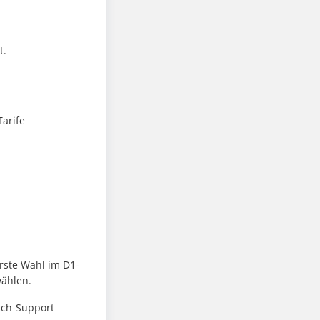
t.
Tarife
erste Wahl im D1-
wählen.
atch-Support