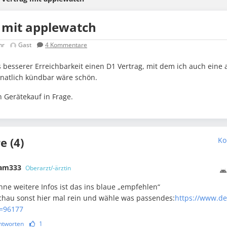
 mit applewatch
hr
Gast
4
Kommentare
 besserer Erreichbarkeit einen D1 Vertrag, mit dem ich auch eine
natlich kündbar wäre schön.
 Gerätekauf in Frage.
 (4)
Ko
am333
Oberarzt/-ärztin
hne weitere Infos ist das ins blaue „empfehlen“
chau sonst hier mal rein und wähle was passendes:
https://www.de
=96177
ntworten
1