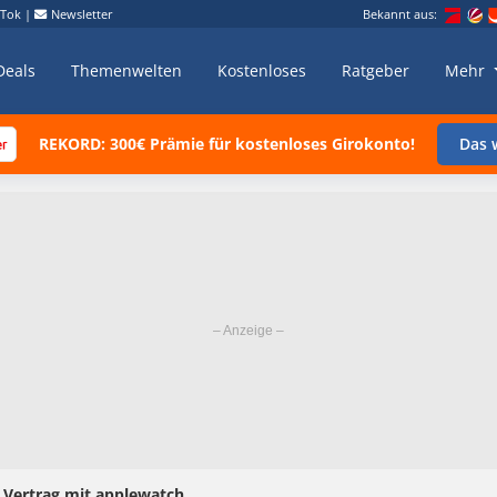
kTok
|
Newsletter
Bekannt aus:
Deals
Themenwelten
Kostenloses
Ratgeber
Mehr
REKORD: 300€ Prämie für kostenloses Girokonto!
Das w
 Vertrag mit applewatch