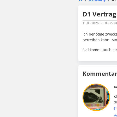
D1 Vertrag
15.05.2026
um 08:25 U
Ich benötige zwecks
betreiben kann. Mo
Evtl kommt auch ein
Kommentare
s
o
s
p
A