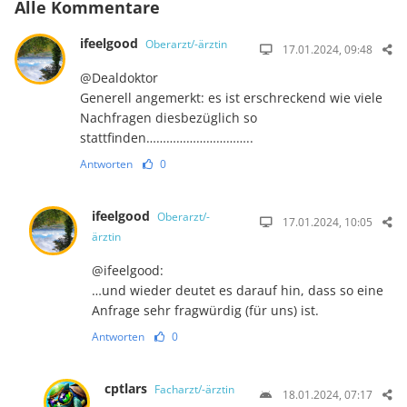
Alle Kommentare
ifeelgood
Oberarzt/-ärztin
17.01.2024, 09:48
@Dealdoktor
Generell angemerkt: es ist erschreckend wie viele
Nachfragen diesbezüglich so
stattfinden…………………………..
Antworten
0
ifeelgood
Oberarzt/-
17.01.2024, 10:05
ärztin
@ifeelgood:
…und wieder deutet es darauf hin, dass so eine
Anfrage sehr fragwürdig (für uns) ist.
Antworten
0
cptlars
Facharzt/-ärztin
18.01.2024, 07:17