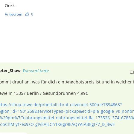
Ookk
Antworten
0
eter_Shaw
Facharzt/-ärztin
ommt drauf an, was für dich ein Angebotspreis ist und in welcher
ewe in 13357 Berlin / Gesundbrunnen 4,99€
ttps://shop.rewe.de/p/bertolli-brat-olivenoel-500ml/7894863?
egion_id=1931258&serviceTypes=pickup&ecid=pla_google_vs_non
%29pm%7Cnahrungsmittel_nahrungsmittel_lia_1735261374_678308
obChMIyf7ex9zO-gIVEAiLCh1K6gr9EAQYAiABEgI77_D_BwE