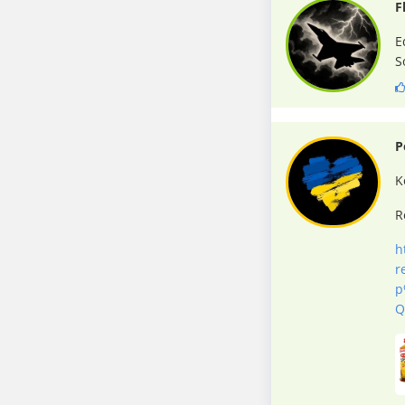
F
E
S
P
K
R
h
r
p
Q