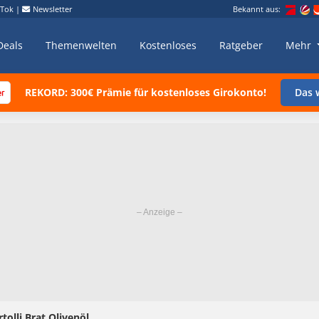
kTok
|
Newsletter
Bekannt aus:
Deals
Themenwelten
Kostenloses
Ratgeber
Mehr
REKORD: 300€ Prämie für kostenloses Girokonto!
Das w
rtolli Brat Olivenöl