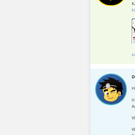
K
h
A
D
H
i
A
V
V