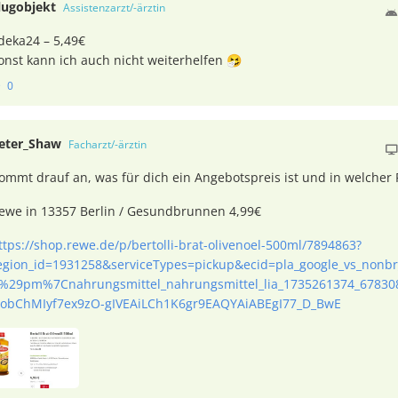
lugobjekt
Assistenzarzt/-ärztin
deka24 – 5,49€
onst kann ich auch nicht weiterhelfen 🤧
0
eter_Shaw
Facharzt/-ärztin
ommt drauf an, was für dich ein Angebotspreis ist und in welcher
ewe in 13357 Berlin / Gesundbrunnen 4,99€
ttps://shop.rewe.de/p/bertolli-brat-olivenoel-500ml/7894863?
egion_id=1931258&serviceTypes=pickup&ecid=pla_google_vs_non
%29pm%7Cnahrungsmittel_nahrungsmittel_lia_1735261374_678308
obChMIyf7ex9zO-gIVEAiLCh1K6gr9EAQYAiABEgI77_D_BwE