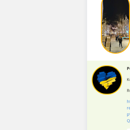
P
K
R
h
r
p
Q