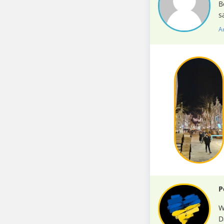
B
s
A
P
W
D