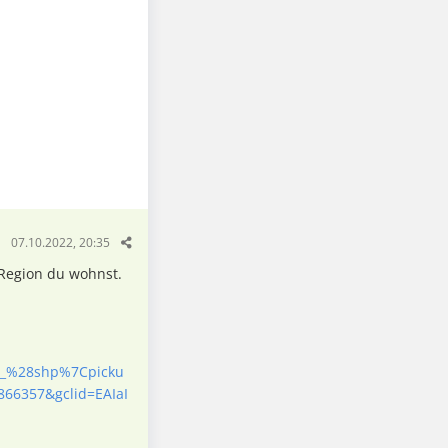
07.10.2022, 20:35
 Region du wohnst.
br_%28shp%7Cpicku
66357&gclid=EAIaI