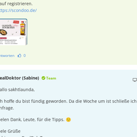
auf registrieren.
ttps://scondoo.de/
ntworten
0
ealDoktor (Sabine)
Team
allo sakhtlaunda,
ch hoffe du bist fündig geworden. Da die Woche um ist schließe ich
nfrage.
ielen Dank, Leute, für die Tipps. 🙂
iele Grüße