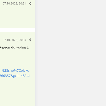
07.10.2022, 20:21
07.10.2022, 20:35
 Region du wohnst.
br_%28shp%7Cpicku
66357&gclid=EAIaI