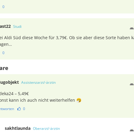
0
ast22
Studi
ei Aldi Süd diese Woche für 3,79€. Ob sie aber diese Sorte haben k
agen…
0
are
lugobjekt
Assistenzarzt/-ärztin
deka24 – 5,49€
onst kann ich auch nicht weiterhelfen 🤧
ntworten
0
sakhtlaunda
Oberarzt/-ärztin