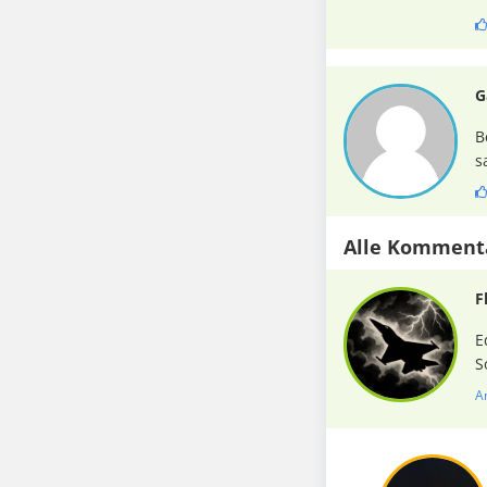
G
B
s
Alle Komment
F
E
S
A