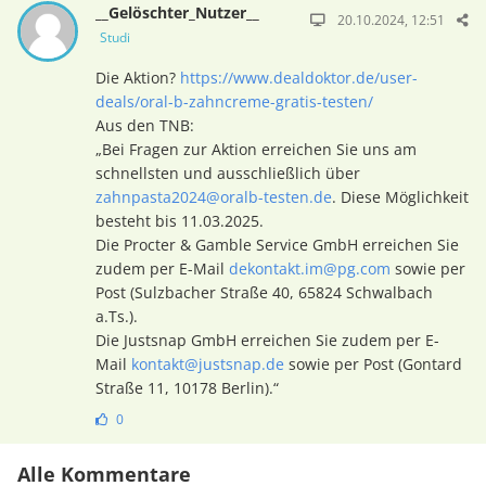
__Gelöschter_Nutzer__
20.10.2024, 12:51
Studi
Die Aktion?
https://www.dealdoktor.de/user-
deals/oral-b-zahncreme-gratis-testen/
Aus den TNB:
„Bei Fragen zur Aktion erreichen Sie uns am
schnellsten und ausschließlich über
zahnpasta2024@oralb-testen.de
. Diese Möglichkeit
besteht bis 11.03.2025.
Die Procter & Gamble Service GmbH erreichen Sie
zudem per E-Mail
dekontakt.im@pg.com
sowie per
Post (Sulzbacher Straße 40, 65824 Schwalbach
a.Ts.).
Die Justsnap GmbH erreichen Sie zudem per E-
Mail
kontakt@justsnap.de
sowie per Post (Gontard
Straße 11, 10178 Berlin).“
0
Alle Kommentare