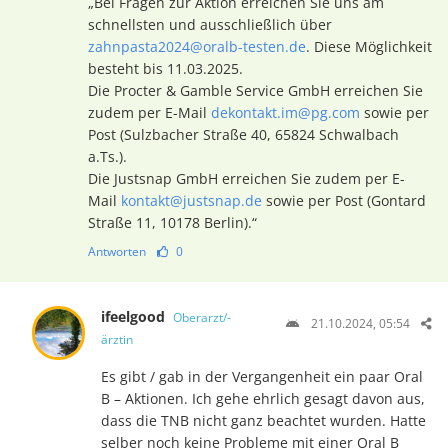
„Bei Fragen zur Aktion erreichen Sie uns am
schnellsten und ausschließlich über
zahnpasta2024@oralb-testen.de
. Diese Möglichkeit
besteht bis 11.03.2025.
Die Procter & Gamble Service GmbH erreichen Sie
zudem per E-Mail
dekontakt.im@pg.com
sowie per
Post (Sulzbacher Straße 40, 65824 Schwalbach
a.Ts.).
Die Justsnap GmbH erreichen Sie zudem per E-
Mail
kontakt@justsnap.de
sowie per Post (Gontard
Straße 11, 10178 Berlin).“
Antworten
0
ifeelgood
Oberarzt/-
21.10.2024, 05:54
ärztin
Es gibt / gab in der Vergangenheit ein paar Oral
B – Aktionen. Ich gehe ehrlich gesagt davon aus,
dass die TNB nicht ganz beachtet wurden. Hatte
selber noch keine Probleme mit einer Oral B