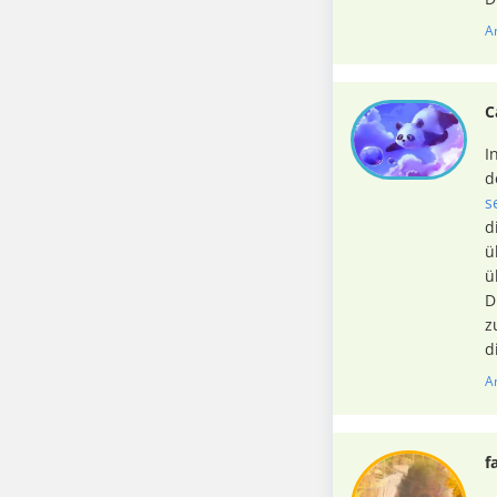
A
C
I
d
s
d
ü
ü
D
z
d
A
f