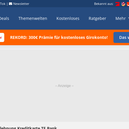
kTok
|
Newsletter
Bekannt aus:
Deals
Themenwelten
Kostenloses
Ratgeber
Mehr
REKORD: 300€ Prämie für kostenloses Girokonto!
Das w
lehnung Kreditkarte TF Bank