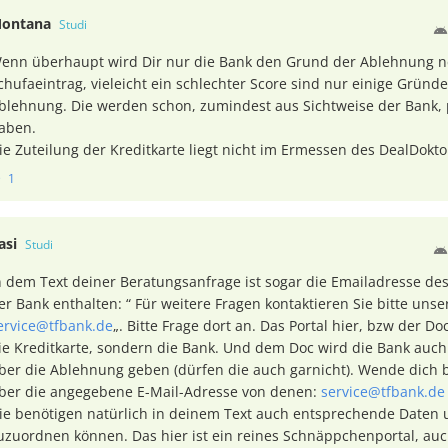
ontana
Studi
enn überhaupt wird Dir nur die Bank den Grund der Ablehnung 
chufaeintrag, vieleicht ein schlechter Score sind nur einige Gründ
blehnung. Die werden schon, zumindest aus Sichtweise der Bank,
aben.
ie Zuteilung der Kreditkarte liegt nicht im Ermessen des DealDoktor
1
asi
Studi
n dem Text deiner Beratungsanfrage ist sogar die Emailadresse de
er Bank enthalten: “ Für weitere Fragen kontaktieren Sie bitte uns
ervice@tfbank.de
„. Bitte Frage dort an. Das Portal hier, bzw der Doc
ie Kreditkarte, sondern die Bank. Und dem Doc wird die Bank auch
ber die Ablehnung geben (dürfen die auch garnicht). Wende dich b
ber die angegebene E-Mail-Adresse von denen:
service@tfbank.de
ie benötigen natürlich in deinem Text auch entsprechende Daten 
uzuordnen können. Das hier ist ein reines Schnäppchenportal, au