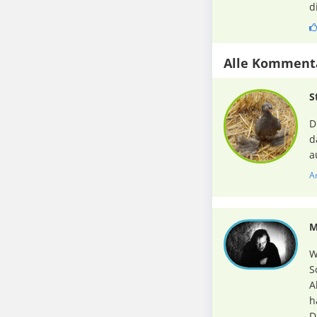
d
Alle Komment
S
D
d
a
A
M
W
S
A
h
D