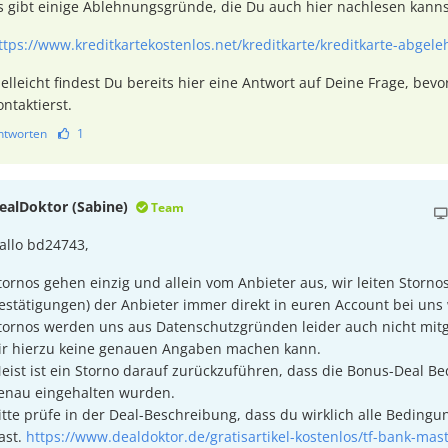
s gibt einige Ablehnungsgründe, die Du auch hier nachlesen kanns
ttps://www.kreditkartekostenlos.net/kreditkarte/kreditkarte-abgele
ielleicht findest Du bereits hier eine Antwort auf Deine Frage, bev
ontaktierst.
ntworten
1
ealDoktor (Sabine)
Team
allo bd24743,
tornos gehen einzig und allein vom Anbieter aus, wir leiten Storno
estätigungen) der Anbieter immer direkt in euren Account bei uns 
tornos werden uns aus Datenschutzgründen leider auch nicht mitge
ir hierzu keine genauen Angaben machen kann.
eist ist ein Storno darauf zurückzuführen, dass die Bonus-Deal B
enau eingehalten wurden.
itte prüfe in der Deal-Beschreibung, dass du wirklich alle Beding
ast.
https://www.dealdoktor.de/gratisartikel-kostenlos/tf-bank-mas