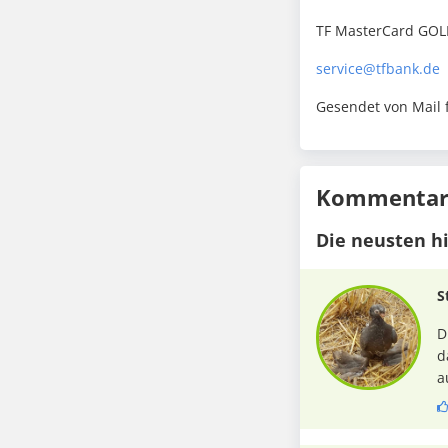
TF MasterCard GO
service@tfbank.de
Gesendet von Mail 
Kommentare
Die neusten h
S
D
d
a