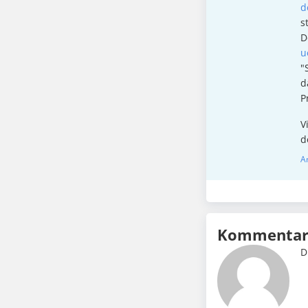
d
s
D
u
"
d
P
V
d
A
Kommentar 
D