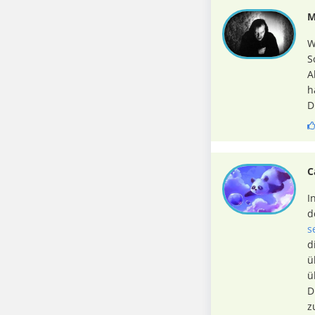
M
W
S
A
h
D
C
I
d
s
d
ü
ü
D
z