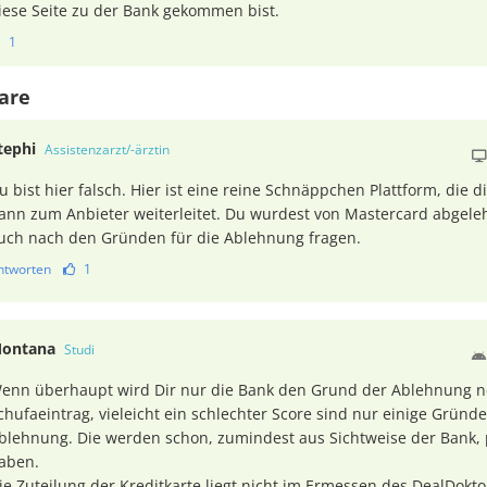
iese Seite zu der Bank gekommen bist.
1
are
tephi
Assistenzarzt/-ärztin
u bist hier falsch. Hier ist eine reine Schnäppchen Plattform, die d
ann zum Anbieter weiterleitet. Du wurdest von Mastercard abgele
uch nach den Gründen für die Ablehnung fragen.
ntworten
1
ontana
Studi
enn überhaupt wird Dir nur die Bank den Grund der Ablehnung 
chufaeintrag, vieleicht ein schlechter Score sind nur einige Gründ
blehnung. Die werden schon, zumindest aus Sichtweise der Bank,
aben.
ie Zuteilung der Kreditkarte liegt nicht im Ermessen des DealDoktor