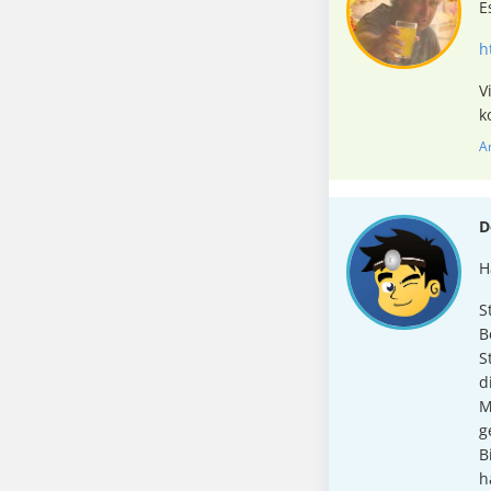
E
h
V
k
A
D
H
S
B
S
d
M
g
B
h