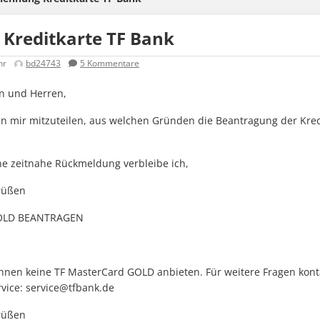
Kreditkarte TF Bank
hr
bd24743
5
Kommentare
n und Herren,
ten mir mitzuteilen, aus welchen Gründen die Beantragung der Kre
ne zeitnahe Rückmeldung verbleibe ich,
rüßen
OLD BEANTRAGEN
hnen keine TF MasterCard GOLD anbieten. Für weitere Fragen konta
vice:
service@tfbank.de
rüßen