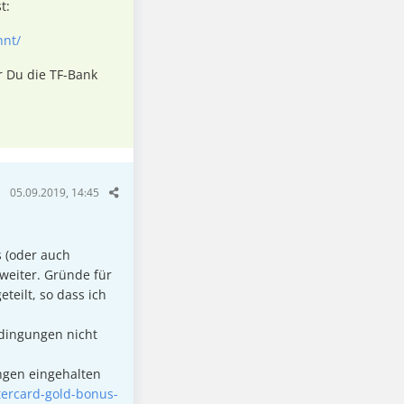
t:
hnt/
or Du die TF-Bank
05.09.2019, 14:45
s (oder auch
weiter. Gründe für
teilt, so dass ich
edingungen nicht
ungen eingehalten
tercard-gold-bonus-