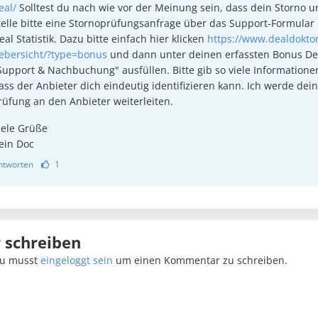
eal/
Solltest du nach wie vor der Meinung sein, dass dein Storno ung
telle bitte eine Stornoprüfungsanfrage über das Support-Formular
eal Statistik. Dazu bitte einfach hier klicken
https://www.dealdoktor
ebersicht/?type=bonus
und dann unter deinen erfassten Bonus De
Support & Nachbuchung" ausfüllen. Bitte gib so viele Informatione
ass der Anbieter dich eindeutig identifizieren kann. Ich werde dei
rüfung an den Anbieter weiterleiten.
iele Grüße
ein Doc
ntworten
1
schreiben
u musst
eingeloggt sein
um einen Kommentar zu schreiben.