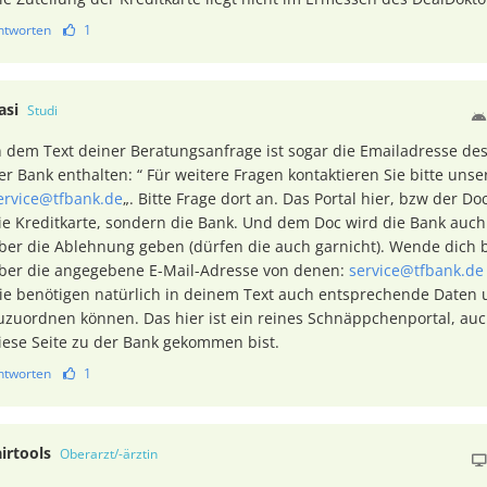
ntworten
1
asi
Studi
n dem Text deiner Beratungsanfrage ist sogar die Emailadresse de
er Bank enthalten: “ Für weitere Fragen kontaktieren Sie bitte uns
ervice@tfbank.de
„. Bitte Frage dort an. Das Portal hier, bzw der Doc
ie Kreditkarte, sondern die Bank. Und dem Doc wird die Bank auch
ber die Ablehnung geben (dürfen die auch garnicht). Wende dich b
ber die angegebene E-Mail-Adresse von denen:
service@tfbank.de
ie benötigen natürlich in deinem Text auch entsprechende Daten 
uzuordnen können. Das hier ist ein reines Schnäppchenportal, au
iese Seite zu der Bank gekommen bist.
ntworten
1
airtools
Oberarzt/-ärztin