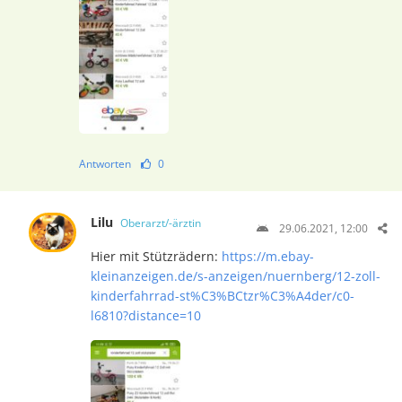
Antworten
0
Lilu
Oberarzt/-ärztin
29.06.2021, 12:00
Hier mit Stützrädern:
https://m.ebay-
kleinanzeigen.de/s-anzeigen/nuernberg/12-zoll-
kinderfahrrad-st%C3%BCtzr%C3%A4der/c0-
l6810?distance=10