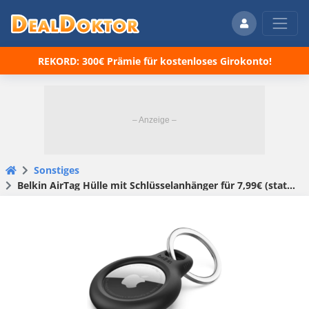
REKORD: 300€ Prämie für kostenloses Girokonto!
Sonstiges
Belkin AirTag Hülle mit Schlüsselanhänger für 7,99€ (statt 12€)