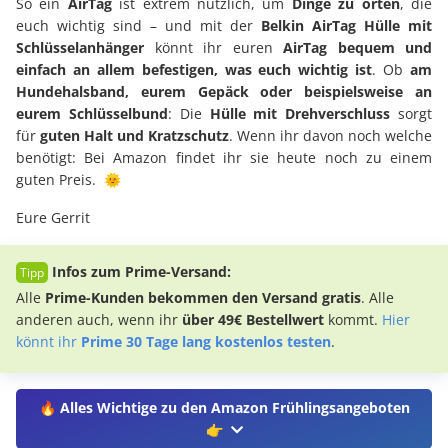
So ein
AirTag
ist extrem nützlich, um
Dinge zu orten
, die
euch wichtig sind – und mit der
Belkin AirTag Hülle mit
Schlüsselanhänger
könnt ihr euren
AirTag bequem und
einfach an allem befestigen, was euch wichtig ist
. Ob
am
Hundehalsband, eurem Gepäck oder beispielsweise an
eurem Schlüsselbund
: Die
Hülle mit Drehverschluss
sorgt
für
guten Halt und Kratzschutz
. Wenn ihr davon noch welche
benötigt: Bei Amazon findet ihr sie heute noch zu einem
guten Preis. 🌞
Eure Gerrit
Infos zum Prime-Versand:
Alle
Prime-Kunden bekommen den Versand gratis
. Alle
anderen auch, wenn ihr
über 49€ Bestellwert
kommt.
Hier
könnt ihr
Prime 30 Tage lang kostenlos testen
.
🔥 Alles Wichtige zu den Amazon Frühlingsangeboten
👉