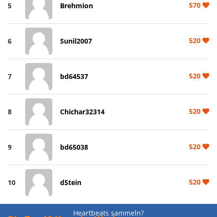
570
5
Brehmion
520
6
Sunil2007
520
7
bd64537
520
8
Chichar32314
520
9
bd65038
520
10
dStein
Heartbeats sammeln?