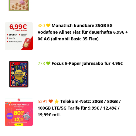
480
Monatlich kündbare 35GB 5G
Vodafone Allnet Flat für dauerhafte 6,99€ +
0€ AG (allmobil Basic 35 Flex)
278
Focus E-Paper Jahresabo für 4,95€
5391
⭐️ Telekom-Netz: 30GB / 80GB /
100GB LTE/5G Tarife für 9,99€ / 12,49€ /
19,99€ mtl.