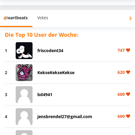
Heartbeats
Votes
Die Top 10 User der Woche:
747
1
friscodent34
620
2
KekseKekseKekse
600
3
bd4941
600
4
jensbrendel27@gmail.com