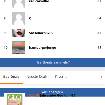
87
7
red carvalho
84
8
C
82
9
Sassenach8785
81
10
hamburgerjunge
Heartbeats sammeln?
Top Deals
Neuste Deals
Favoriten
Alle anzeigen
928
Jahresabo Geo für 45€