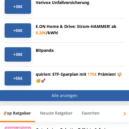
Verivox Unfallversicherung
+30€
E.ON Home & Drive: Strom-HAMMER! ab
+50€
0,20€
/kWh!
Bitpanda
+30€
quirion: ETF-Sparplan mit
175€
Prämien! 🤯
+55€
🥳🚀
Alle anzeigen
Top Ratgeber
Neuste Ratgeber
Favoriten