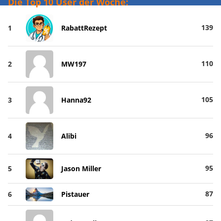
Die Top 10 User der Woche:
139
1
RabattRezept
110
2
MW197
105
3
Hanna92
96
4
Alibi
95
5
Jason Miller
87
6
Pistauer