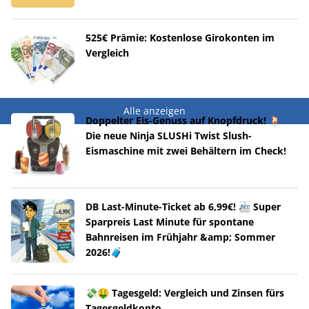
525€ Prämie: Kostenlose Girokonten im
Vergleich
Alle anzeigen
Doppelter Eis-Genuss auf Knopfdruck! 🍹
Die neue Ninja SLUSHi Twist Slush-
Eismaschine mit zwei Behältern im Check!
DB Last-Minute-Ticket ab 6,99€! 🚈 Super
Sparpreis Last Minute für spontane
Bahnreisen im Frühjahr &amp; Sommer
2026!🧳
💸🤑 Tagesgeld: Vergleich und Zinsen fürs
Tagesgeldkonto