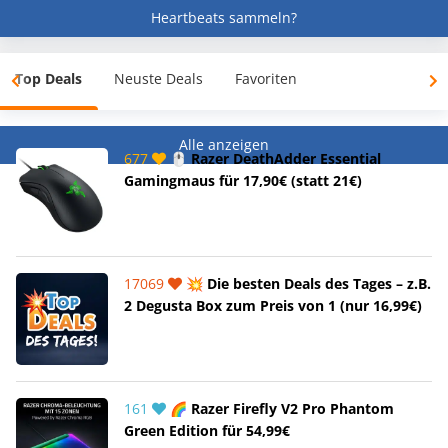
Heartbeats sammeln?
Top Deals
Neuste Deals
Favoriten
Alle anzeigen
677
🖱️ Razer DeathAdder Essential
Gamingmaus für 17,90€ (statt 21€)
17069
💥 Die besten Deals des Tages – z.B.
2 Degusta Box zum Preis von 1 (nur 16,99€)
161
🌈 Razer Firefly V2 Pro Phantom
Green Edition für 54,99€