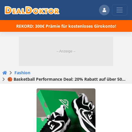
REKORD: 300€ Prämie für kostenloses Girokonto!
Fashion
🏀 Basketball Performance Deal: 20% Rabatt auf über 500 Artikel von Nike, Puma & Co.