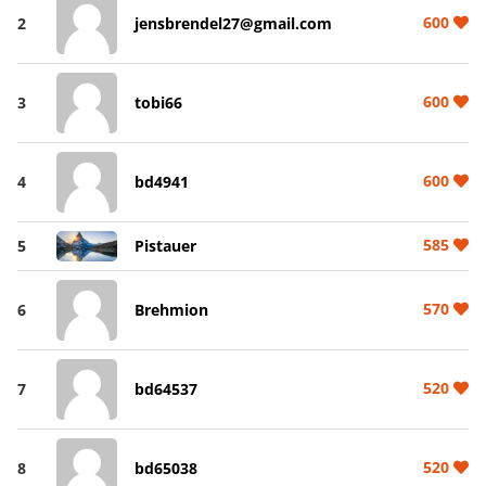
600
2
jensbrendel27@gmail.com
600
3
tobi66
600
4
bd4941
585
5
Pistauer
570
6
Brehmion
520
7
bd64537
520
8
bd65038