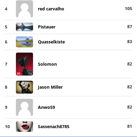
105
4
red carvalho
87
5
Pistauer
83
6
Quasselkiste
82
7
Solomon
82
8
Jason Miller
82
9
Anwo59
81
10
Sassenach8785