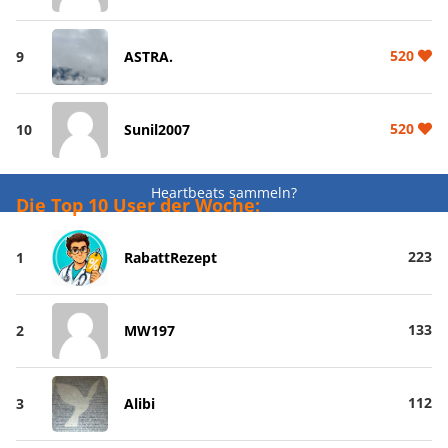
520
9
ASTRA.
520
10
Sunil2007
Heartbeats sammeln?
Die Top 10 User der Woche:
223
1
RabattRezept
133
2
MW197
112
3
Alibi