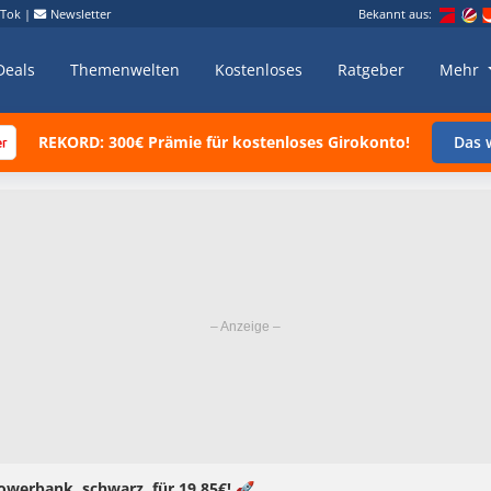
kTok
|
Newsletter
Bekannt aus:
Deals
Themenwelten
Kostenloses
Ratgeber
Mehr
REKORD: 300€ Prämie für kostenloses Girokonto!
Das w
owerbank, schwarz, für 19,85€! 🚀