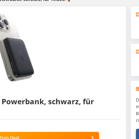
D
D
e Powerbank, schwarz, für
D
m
B
r
Zum Deal