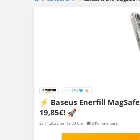
156
⚡️ Baseus Enerfill MagSaf
19,85€! 🚀
25.11.2025
um 12:00 Uhr
3
Kommentare