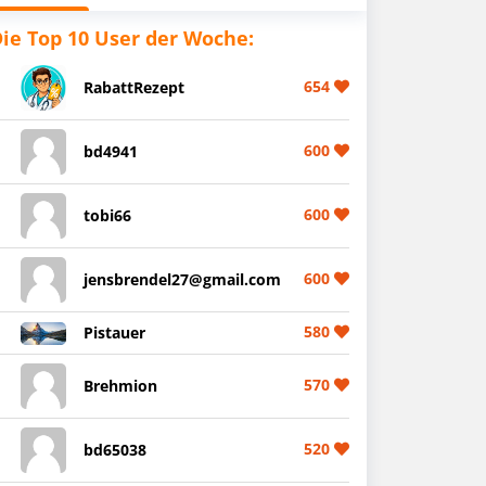
ie Top 10 User der Woche:
654
RabattRezept
600
bd4941
600
tobi66
600
jensbrendel27@gmail.com
580
Pistauer
570
Brehmion
520
bd65038