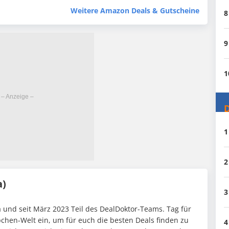
Weitere Amazon Deals & Gutscheine
8
9
1
D
1
2
a)
3
 und seit März 2023 Teil des DealDoktor-Teams. Tag für
pchen-Welt ein, um für euch die besten Deals finden zu
4