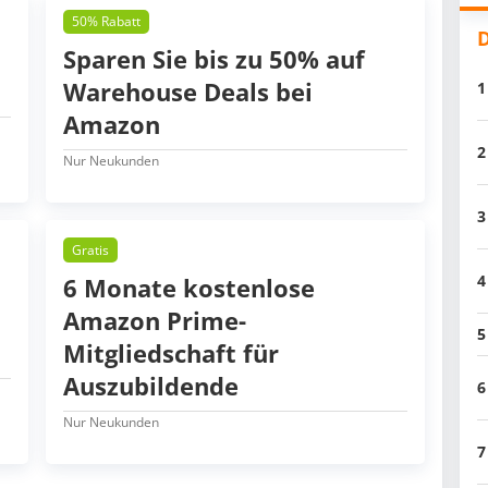
50% Rabatt
D
Sparen Sie bis zu 50% auf
Warehouse Deals bei
1
Amazon
2
Nur Neukunden
3
Gratis
4
6 Monate kostenlose
Amazon Prime-
5
Mitgliedschaft für
Auszubildende
6
Nur Neukunden
7