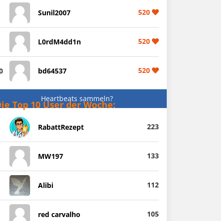
520
Sunil2007
520
L0rdM4dd1n
520
0
bd64537
Heartbeats sammeln?
ie Top 10 User der Woche:
223
RabattRezept
133
MW197
112
Alibi
105
red carvalho