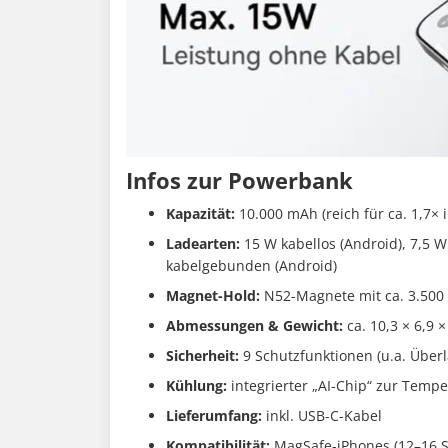
Infos zur Powerbank
Kapazität:
10.000 mAh (reich für ca. 1,7× 
Ladearten:
15 W kabellos (Android), 7,5 W
kabelgebunden (Android)
Magnet-Hold:
N52-Magnete mit ca. 3.500 G
Abmessungen & Gewicht:
ca. 10,3 × 6,9 ×
Sicherheit:
9 Schutzfunktionen (u.a. Über
Kühlung:
integrierter „AI-Chip“ zur Tem
Lieferumfang:
inkl. USB-C-Kabel
Kompatibilität:
MagSafe-iPhones (12–16 S