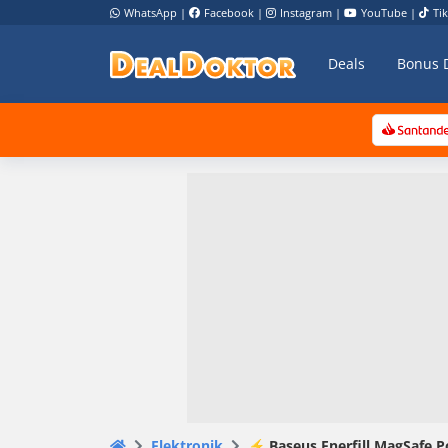
WhatsApp
|
Facebook
|
Instagram
|
YouTube
|
Ti
Deals
Bonus 
Elektronik
⚡️ Baseus Enerfill MagSafe P