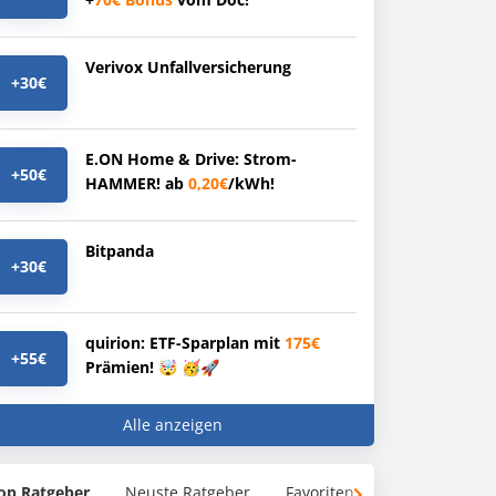
Verivox Unfallversicherung
+30€
E.ON Home & Drive: Strom-
+50€
HAMMER! ab
0,20€
/kWh!
Bitpanda
+30€
quirion: ETF-Sparplan mit
175€
+55€
Prämien! 🤯 🥳🚀
Alle anzeigen
op Ratgeber
Neuste Ratgeber
Favoriten