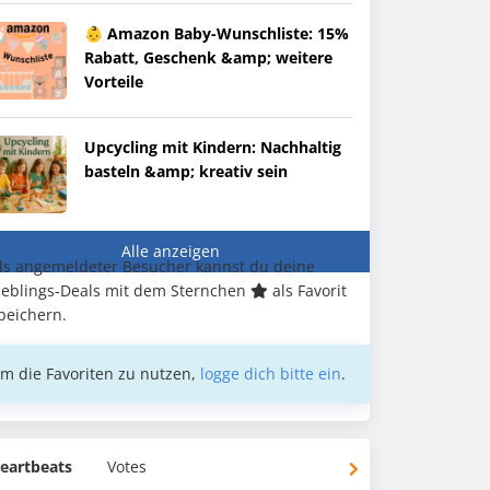
👶 Amazon Baby-Wunschliste: 15%
Rabatt, Geschenk &amp; weitere
Vorteile
Upcycling mit Kindern: Nachhaltig
basteln &amp; kreativ sein
Alle anzeigen
ls angemeldeter Besucher kannst du deine
ieblings-Deals mit dem Sternchen
als Favorit
peichern.
m die Favoriten zu nutzen,
logge dich bitte ein
.
eartbeats
Votes