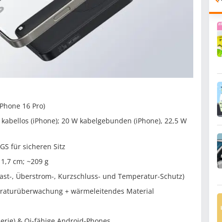
iPhone 16 Pro)
 kabellos (iPhone); 20 W kabelgebunden (iPhone), 22,5 W
S für sicheren Sitz
 1,7 cm; ~209 g
last-, Überstrom-, Kurzschluss- und Temperatur-Schutz)
peraturüberwachung + wärmeleitendes Material
erie) & Qi-fähige Android-Phones