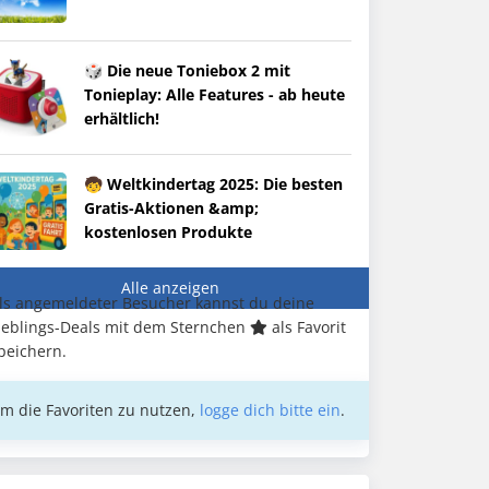
🎲 Die neue Toniebox 2 mit
Tonieplay: Alle Features - ab heute
erhältlich!
🧒 Weltkindertag 2025: Die besten
Gratis-Aktionen &amp;
kostenlosen Produkte
Alle anzeigen
ls angemeldeter Besucher kannst du deine
ieblings-Deals mit dem Sternchen
als Favorit
peichern.
m die Favoriten zu nutzen,
logge dich bitte ein
.