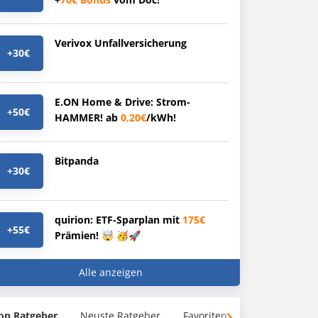
Verivox Unfallversicherung
+30€
E.ON Home & Drive: Strom-
+50€
HAMMER! ab
0,20€
/kWh!
Bitpanda
+30€
quirion: ETF-Sparplan mit
175€
+55€
Prämien! 🤯 🥳🚀
Alle anzeigen
op Ratgeber
Neuste Ratgeber
Favoriten