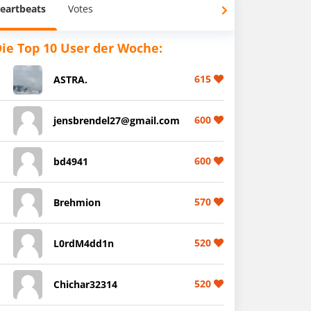
eartbeats
Votes
ie Top 10 User der Woche:
615
ASTRA.
600
jensbrendel27@gmail.com
600
bd4941
570
Brehmion
520
L0rdM4dd1n
520
Chichar32314