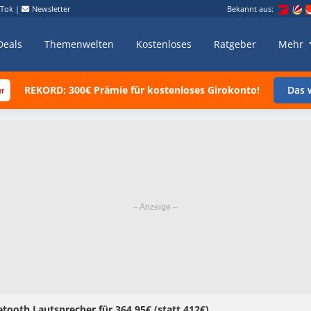
kTok
|
Newsletter
Bekannt aus:
Deals
Themenwelten
Kostenloses
Ratgeber
Mehr
REKORD: 300€ Prämie für kostenloses Girokonto!
Das w
etooth Lautsprecher für 364,95€ (statt 412€)