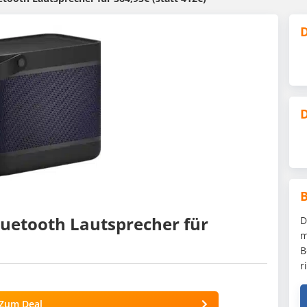
D
D
luetooth Lautsprecher für
D
m
B
r
Zum Deal