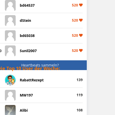
520
bd64537
520
dStein
520
bd65038
520
0
Sunil2007
Heartbeats sammeln?
ie Top 10 User der Woche:
139
RabattRezept
119
MW197
108
Alibi