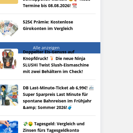
Termine bis 08.08.2026! 📆
525€ Prämie: Kostenlose
Girokonten im Vergleich
Alle anzeigen
Doppelter Eis-Genuss auf
Knopfdruck! 🍹 Die neue Ninja
SLUSHi Twist Slush-Eismaschine
mit zwei Behältern im Check!
DB Last-Minute-Ticket ab 6,99€! 🚈
Super Sparpreis Last Minute für
spontane Bahnreisen im Frühjahr
&amp; Sommer 2026!🧳
💸🤑 Tagesgeld: Vergleich und
Zinsen fürs Tagesgeldkonto