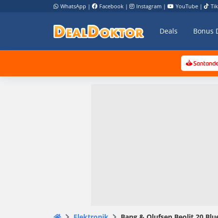
WhatsApp
|
Facebook
|
Instagram
|
YouTube
|
Ti
Deals
Bonus 
Elektronik
Bang & Olufsen Beolit 20 Blu