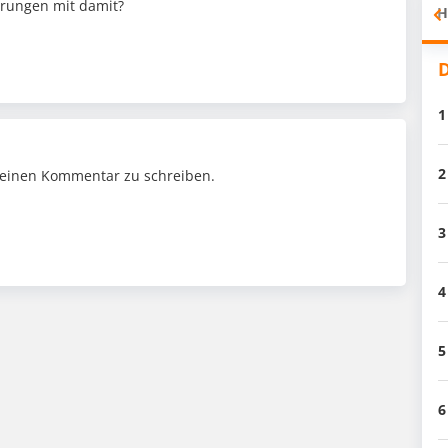
hrungen mit damit?
H
D
1
2
einen Kommentar zu schreiben.
3
4
5
6