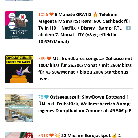
1056
6 Monate GRATIS 🔥 Telekom
MagentaTV SmartStream: 50€ Cashback für
TV in HD + Netflix + Disney+ &amp; RTL+ ➡️
ab dem 7. Monat: 17€ (=&gt; effektiv
10,67€/Monat)
889
Mtl. kündbares congstar Zuhause mit
100Mbit/s für 36,50€/Monat / mit 250Mbit/s
für 43,50€/Monat + bis zu 200€ Startbonus
uvm.
78
Ostseeauszeit: SlowDown Bottsand 1
ÜN inkl. Frühstück, Wellnessbereich &amp;
eigenes Dampfbad im Zimmer ab 49,50€ p.P.
3918
💥 32 Mio. im Eurojackpot 💰 2