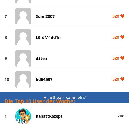
520
7
Sunil2007
520
8
L0rdM4dd1n
520
9
dStein
520
10
bd64537
Heartbeats sammeln?
Die Top 10 User der Woche:
208
1
RabattRezept