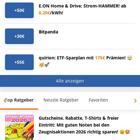
E.ON Home & Drive: Strom-HAMMER! ab
+50€
0,20€
/kWh!
Bitpanda
+30€
quirion: ETF-Sparplan mit
175€
Prämien! 🤯
+55€
🥳🚀
Alle anzeigen
Top Ratgeber
Neuste Ratgeber
Favoriten
Gutscheine, Rabatte, T-Shirts & freier
Eintritt: Mit guten Noten bei den
Zeugnisaktionen 2026 richtig sparen! 😀🤩