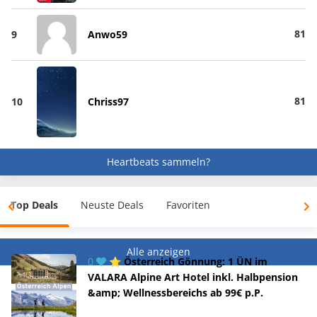
81
9
Anwo59
81
10
Chriss97
Heartbeats sammeln?
Top Deals
Neuste Deals
Favoriten
Alle anzeigen
0
⭐ Österreich Gönnung: 1 ÜN im
VALARA Alpine Art Hotel inkl. Halbpension
&amp; Wellnessbereichs ab 99€ p.P.