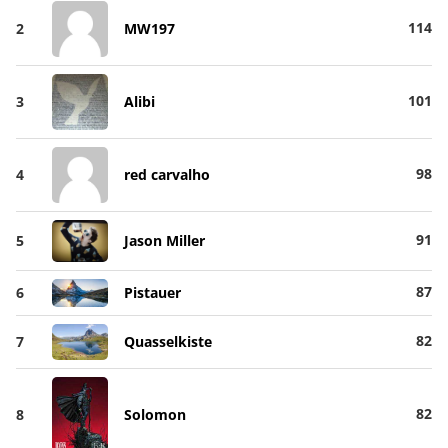
114
2
MW197
101
3
Alibi
98
4
red carvalho
91
5
Jason Miller
87
6
Pistauer
82
7
Quasselkiste
82
8
Solomon