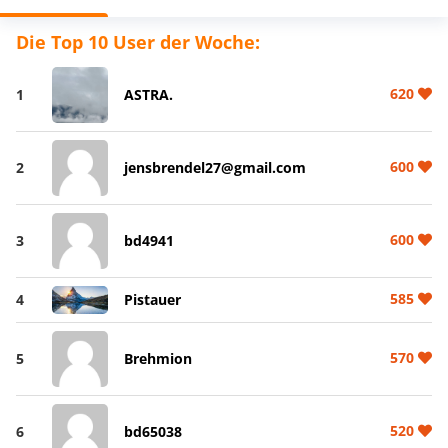
Die Top 10 User der Woche:
620
1
ASTRA.
600
2
jensbrendel27@gmail.com
600
3
bd4941
585
4
Pistauer
570
5
Brehmion
520
6
bd65038