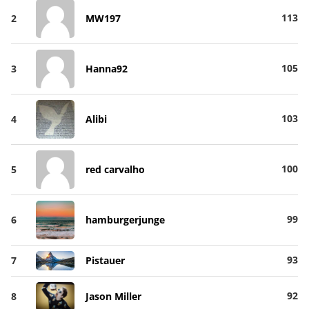
113
2
MW197
105
3
Hanna92
103
4
Alibi
100
5
red carvalho
99
6
hamburgerjunge
93
7
Pistauer
92
8
Jason Miller