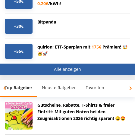
+50€
0,20€
/kWh!
Bitpanda
+30€
quirion: ETF-Sparplan mit
175€
Prämien! 🤯
+55€
🥳🚀
Alle anzeigen
Top Ratgeber
Neuste Ratgeber
Favoriten
Gutscheine, Rabatte, T-Shirts & freier
Eintritt: Mit guten Noten bei den
Zeugnisaktionen 2026 richtig sparen! 😀🤩