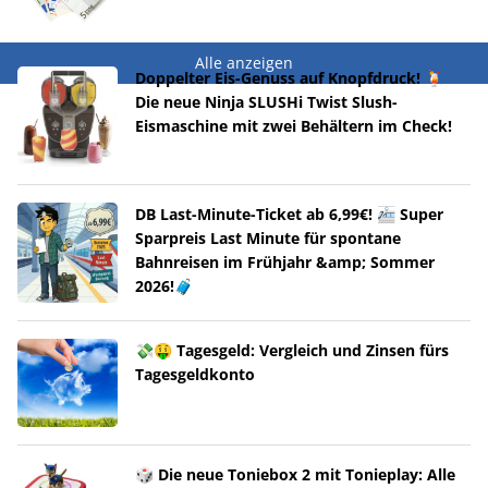
Alle anzeigen
Doppelter Eis-Genuss auf Knopfdruck! 🍹
Die neue Ninja SLUSHi Twist Slush-
Eismaschine mit zwei Behältern im Check!
DB Last-Minute-Ticket ab 6,99€! 🚈 Super
Sparpreis Last Minute für spontane
Bahnreisen im Frühjahr &amp; Sommer
2026!🧳
💸🤑 Tagesgeld: Vergleich und Zinsen fürs
Tagesgeldkonto
🎲 Die neue Toniebox 2 mit Tonieplay: Alle