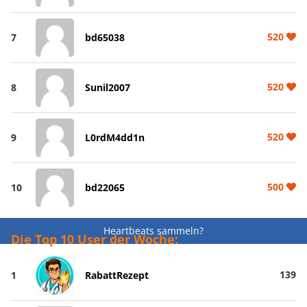
520
7
bd65038
520
8
Sunil2007
520
9
L0rdM4dd1n
500
10
bd22065
Heartbeats sammeln?
Die Top 10 User der Woche:
139
1
RabattRezept