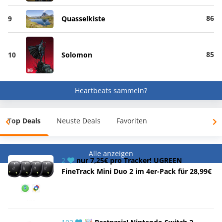
86
9
Quasselkiste
85
10
Solomon
Heartbeats sammeln?
Top Deals
Neuste Deals
Favoriten
Alle anzeigen
2
nur 7,25€ pro Tracker! UGREEN
FineTrack Mini Duo 2 im 4er-Pack für 28,99€