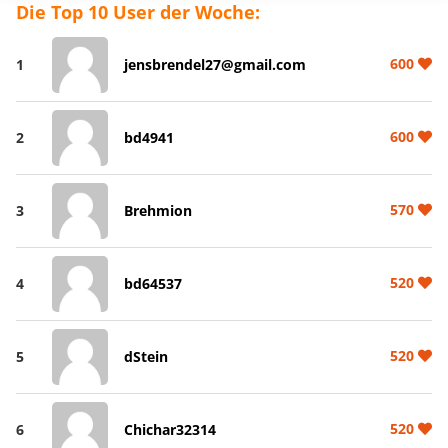
Die Top 10 User der Woche:
600
1
jensbrendel27@gmail.com
600
2
bd4941
570
3
Brehmion
520
4
bd64537
520
5
dStein
520
6
Chichar32314