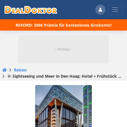
REKORD: 300€ Prämie für kostenloses Girokonto!
Reisen
☀️ Sightseeing und Meer in Den Haag: Hotel + Frühstück ab 49€ pro Person