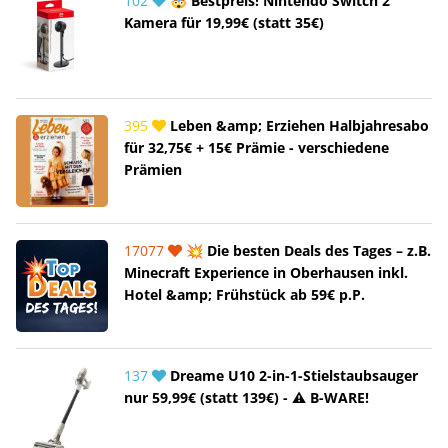
102
🤯 Bestpreis! Nintendo Switch 2
Kamera für 19,99€ (statt 35€)
395
Leben &amp; Erziehen Halbjahresabo
für 32,75€ + 15€ Prämie - verschiedene
Prämien
17077
💥 Die besten Deals des Tages – z.B.
Minecraft Experience in Oberhausen inkl.
Hotel &amp; Frühstück ab 59€ p.P.
137
Dreame U10 2-in-1-Stielstaubsauger
nur 59,99€ (statt 139€) - ⚠️ B-WARE!