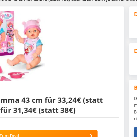
D
D
mma 43 cm für 33,24€ (statt
D
m
ür 31,34€ (statt 38€)
B
r
Zum Deal