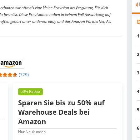
H
erhalten wir oftmals eine kleine Provision als Vergütung. Für dich
du bestellst. Diese Provisionen haben in keinem Fall Auswirkung auf
D
aften gehört unter anderem eBay und das Amazon PartnerNet. Als
1
2
3
(729)
4
50% Rabatt
Sparen Sie bis zu 50% auf
5
Warehouse Deals bei
Amazon
6
Nur Neukunden