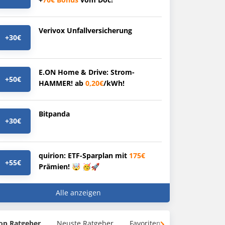
Verivox Unfallversicherung
+30€
E.ON Home & Drive: Strom-
+50€
HAMMER! ab
0,20€
/kWh!
Bitpanda
+30€
quirion: ETF-Sparplan mit
175€
+55€
Prämien! 🤯 🥳🚀
Alle anzeigen
op Ratgeber
Neuste Ratgeber
Favoriten