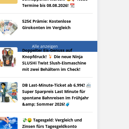
Termine bis 08.08.2026! 📆
525€ Prämie: Kostenlose
Girokonten im Vergleich
Alle anzeigen
Doppelter Eis-Genuss auf
Knopfdruck! 🍹 Die neue Ninja
SLUSHi Twist Slush-Eismaschine
mit zwei Behältern im Check!
DB Last-Minute-Ticket ab 6,99€! 🚈
Super Sparpreis Last Minute für
spontane Bahnreisen im Frühjahr
&amp; Sommer 2026!🧳
💸🤑 Tagesgeld: Vergleich und
Zinsen fürs Tagesgeldkonto