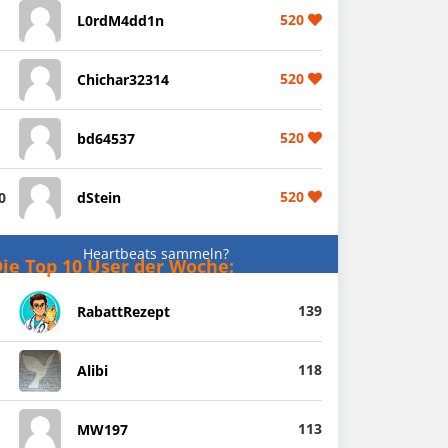
520
L0rdM4dd1n
520
Chichar32314
520
bd64537
520
0
dStein
Heartbeats sammeln?
ie Top 10 User der Woche:
139
RabattRezept
118
Alibi
113
MW197