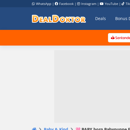
WhatsApp
|
Facebook
|
Instagram
|
YouTube
|
Ti
Deals
Bonus 
Baby & Kind
🩷 BABY born Babypuppe Emm