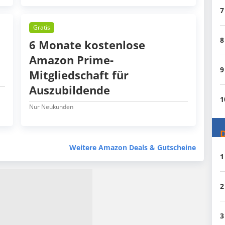
7
Gratis
8
6 Monate kostenlose
Amazon Prime-
9
Mitgliedschaft für
Auszubildende
1
Nur Neukunden
D
Weitere Amazon Deals & Gutscheine
1
2
3