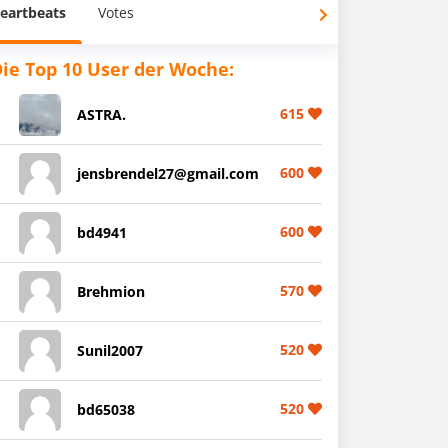
eartbeats
Votes
ie Top 10 User der Woche:
615
ASTRA.
600
jensbrendel27@gmail.com
600
bd4941
570
Brehmion
520
Sunil2007
520
bd65038