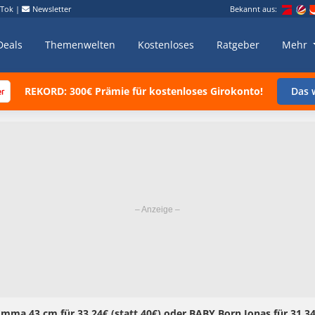
kTok
|
Newsletter
Bekannt aus:
Deals
Themenwelten
Kostenloses
Ratgeber
Mehr
REKORD: 300€ Prämie für kostenloses Girokonto!
Das w
a 43 cm für 33,24€ (statt 40€) oder BABY Born Jonas für 31,34€