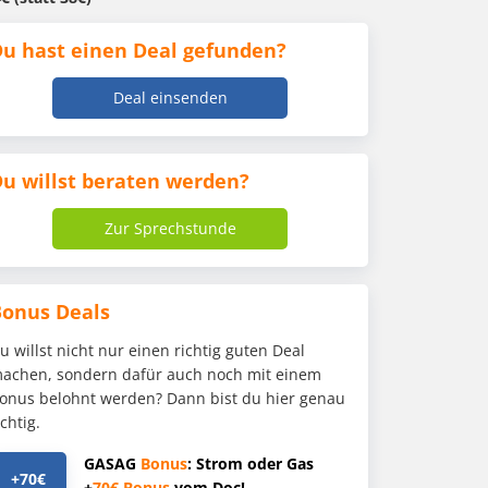
u hast einen Deal gefunden?
Deal einsenden
u willst beraten werden?
Zur Sprechstunde
Bonus Deals
u willst nicht nur einen richtig guten Deal
achen, sondern dafür auch noch mit einem
onus belohnt werden? Dann bist du hier genau
ichtig.
GASAG
Bonus
: Strom oder Gas
+70€
+
70€
Bonus
vom Doc!