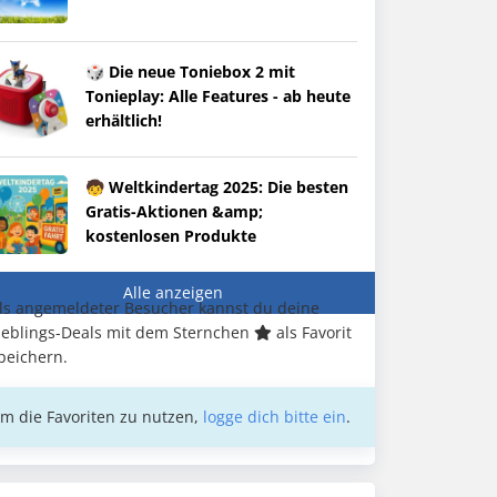
🎲 Die neue Toniebox 2 mit
Tonieplay: Alle Features - ab heute
erhältlich!
🧒 Weltkindertag 2025: Die besten
Gratis-Aktionen &amp;
kostenlosen Produkte
Alle anzeigen
ls angemeldeter Besucher kannst du deine
ieblings-Deals mit dem Sternchen
als Favorit
peichern.
m die Favoriten zu nutzen,
logge dich bitte ein
.