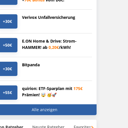
Verivox Unfallversicherung
+30€
E.ON Home & Drive: Strom-
+50€
HAMMER! ab
0,20€
/kWh!
Bitpanda
+30€
quirion: ETF-Sparplan mit
175€
+55€
Prämien! 🤯 🥳🚀
Alle anzeigen
op Ratgeber
Neuste Ratgeber
Favoriten