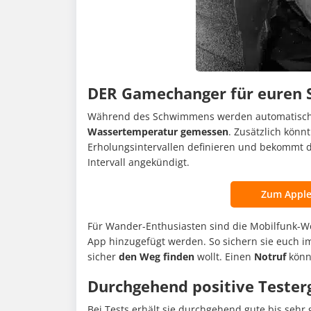
DER Gamechanger für euren 
Während des Schwimmens werden automatisch
Wassertemperatur
gemessen
. Zusätzlich könn
Erholungsintervallen definieren und bekommt 
Intervall angekündigt.
Zum Apple
Für Wander-Enthusiasten sind die Mobilfunk-W
App hinzugefügt werden. So sichern sie euch im
sicher
den Weg finden
wollt. Einen
Notruf
könn
Durchgehend positive Tester
Bei Tests erhält sie durchgehend gute bis sehr 