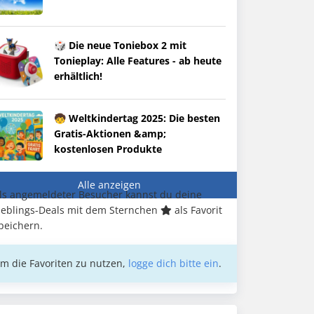
🎲 Die neue Toniebox 2 mit
Tonieplay: Alle Features - ab heute
erhältlich!
🧒 Weltkindertag 2025: Die besten
Gratis-Aktionen &amp;
kostenlosen Produkte
Alle anzeigen
ls angemeldeter Besucher kannst du deine
ieblings-Deals mit dem Sternchen
als Favorit
peichern.
m die Favoriten zu nutzen,
logge dich bitte ein
.