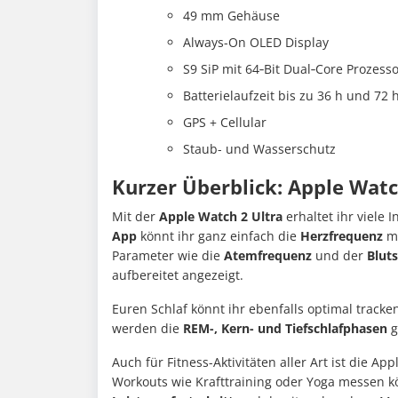
49 mm Gehäuse
Always-On OLED Display
S9 SiP mit 64‑Bit Dual‑Core Prozess
Batterielaufzeit bis zu 36 h und 7
GPS + Cellular
Staub- und Wasserschutz
Kurzer Überblick: Apple Watc
Mit der
Apple Watch 2 Ultra
erhaltet ihr viele
App
könnt ihr ganz einfach die
Herzfrequenz
me
Parameter wie die
Atemfrequenz
und der
Blut
aufbereitet angezeigt.
Euren Schlaf könnt ihr ebenfalls optimal track
werden die
REM-, Kern- und Tiefschlafphasen
g
Auch für Fitness-Aktivitäten aller Art ist die Ap
Workouts wie Krafttraining oder Yoga messen kö