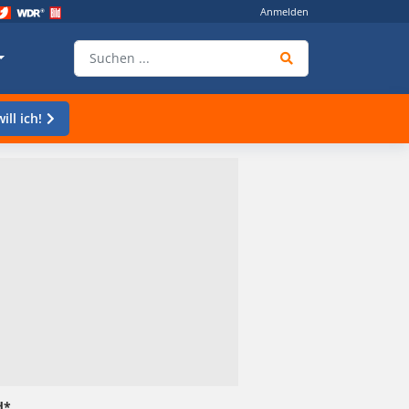
Anmelden
ill ich!
d*