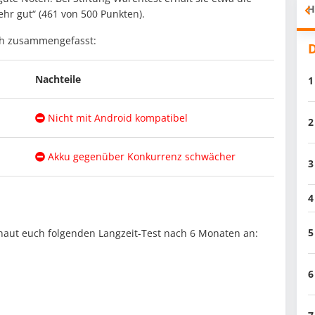
H
ehr gut“ (461 von 500 Punkten).
ch zusammengefasst:
D
Nachteile
1
Nicht mit Android kompatibel
2
Akku gegenüber Konkurrenz schwächer
3
4
5
haut euch folgenden Langzeit-Test nach 6 Monaten an:
6