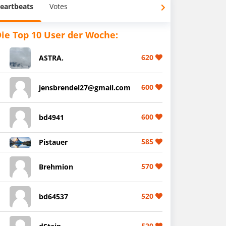
eartbeats
Votes
ie Top 10 User der Woche:
620
ASTRA.
600
jensbrendel27@gmail.com
600
bd4941
585
Pistauer
570
Brehmion
520
bd64537
520