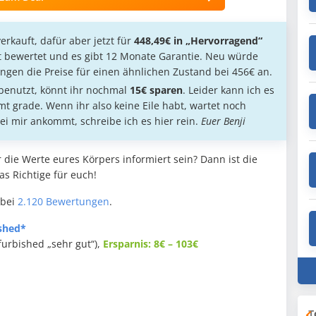
erkauft, dafür aber jetzt für
448,49€ in „Hervorragend“
ut bewertet und es gibt 12 Monate Garantie. Neu würde
ngen die Preise für einen ähnlichen Zustand bei 456€ an.
benutzt, könnt ihr nochmal
15€ sparen
. Leider kann ich es
mt grade. Wenn ihr also keine Eile habt, wartet noch
ei mir ankommt, schreibe ich es hier rein.
Euer Benji
 die Werte eures Körpers informiert sein? Dann ist die
s Richtige für euch!
 bei
2.120 Bewertungen
.
ished*
furbished „sehr gut“),
Ersparnis: 8€ – 103€
T