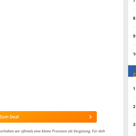
7
8
9
1
D
1
2
Zum Deal
3
erhalten wir oftmals eine kleine Provision als Vergütung. Für dich