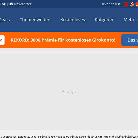
kTok
|
Newsletter
Bekannt aus:
Deals
Themenwelten
Kostenloses
Ratgeber
Mehr
REKORD: 300€ Prämie für kostenloses Girokonto!
Das w
4) 49mm GPS + 4G (Titan/Ocean/Schwarz) für 448,49€ *refurbishe