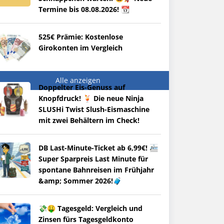
Termine bis 08.08.2026! 📆
525€ Prämie: Kostenlose
Girokonten im Vergleich
Alle anzeigen
Doppelter Eis-Genuss auf
Knopfdruck! 🍹 Die neue Ninja
SLUSHi Twist Slush-Eismaschine
mit zwei Behältern im Check!
DB Last-Minute-Ticket ab 6,99€! 🚈
Super Sparpreis Last Minute für
spontane Bahnreisen im Frühjahr
&amp; Sommer 2026!🧳
💸🤑 Tagesgeld: Vergleich und
Zinsen fürs Tagesgeldkonto