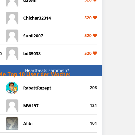
dStein
520
Chichar32314
520
Sunil2007
520
0
bd65038
Heartbeats sammeln?
ie Top 10 User der Woche:
208
RabattRezept
131
MW197
101
Alibi