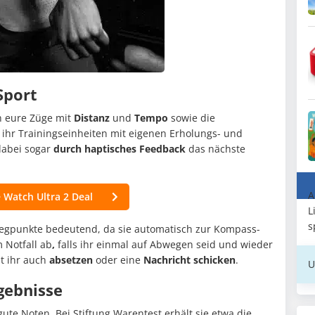
Sport
 eure Züge mit
Distanz
und
Tempo
sowie die
t ihr Trainingseinheiten mit eigenen Erholungs- und
dabei sogar
durch haptisches Feedback
das nächste
A
 Watch Ultra 2 Deal
L
s
egpunkte bedeutend, da sie automatisch zur Kompass-
 Notfall ab
,
falls ihr einmal auf Abwegen seid und wieder
t ihr auch
absetzen
oder eine
Nachricht schicken
.
U
gebnisse
gute Noten. Bei Stiftung Warentest erhält sie etwa die