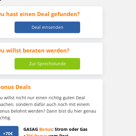
u hast einen Deal gefunden?
Deal einsenden
u willst beraten werden?
Zur Sprechstunde
Bonus Deals
u willst nicht nur einen richtig guten Deal
achen, sondern dafür auch noch mit einem
onus belohnt werden? Dann bist du hier genau
ichtig.
GASAG
Bonus
: Strom oder Gas
+70€
+
70€
Bonus
vom Doc!