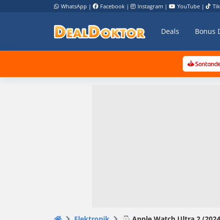
WhatsApp
|
Facebook
|
Instagram
|
YouTube
|
Ti
Deals
Bonus 
Elektronik
⌚️ Apple Watch Ultra 2 (202