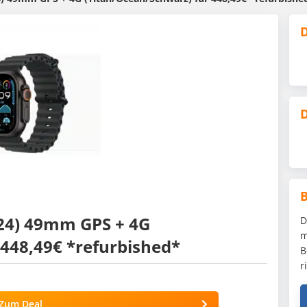
D
D
024) 49mm GPS + 4G
D
m
 448,49€ *refurbished*
B
r
Zum Deal